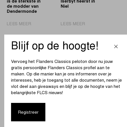
is de sterkste in
Iserbyt heerst in
profs
de modder van
Niel
Dendermonde
|
|
LEES MEER
LEES MEER
Ceylin
IJzersterke
Alvarado
Iserbyt
is
heerst
Blijf op de hoogte!
de
in
sterkste
Niel
in
Vervoeg het Flanders Classics peloton door nu jouw
de
gratis persoonlijke Flanders Classics profiel aan te
modder
maken. Op die manier kan je ons informeren over je
van
interesses, heb je toegang tot alle documenten, neem je
Dendermonde
vlot deel aan giveaways en blijf je op de hoogte van het
Twee op twee
Lars van der Haar
belangrijkste FLCS nieuws!
voor Alvarado in
boekt mooie
Niel
overwinning in
Maasmechelen
Registreer
|
|
LEES MEER
LEES MEER
Twee
Lars