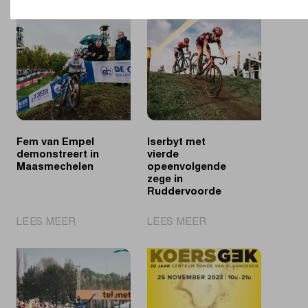
op
van
twee
der
voor
Haar
Alvarado
boekt
in
mooie
Niel
overwinning
in
Maasmechelen
Fem van Empel
Iserbyt met
demonstreert in
vierde
Maasmechelen
opeenvolgende
zege in
Ruddervoorde
|
|
LEES MEER
LEES MEER
Fem
Iserbyt
van
met
Empel
vierde
demonstreert
opeenvolgende
in
zege