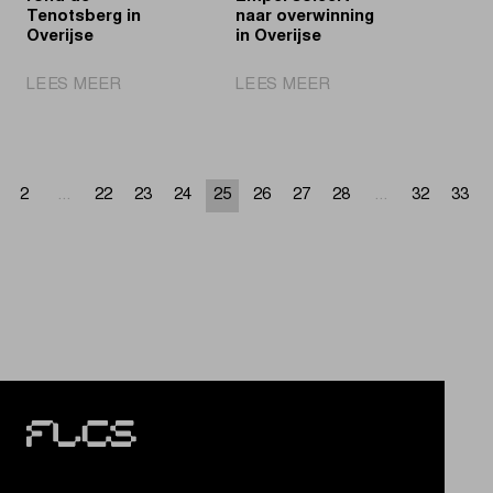
Tenotsberg in
naar overwinning
Overijse
in Overijse
|
|
LEES MEER
LEES MEER
Sensatie
Fenomenale
op
van
en
Empel
rond
soleert
2
...
22
23
24
25
26
27
28
...
32
33
de
naar
Tenotsberg
overwinning
in
in
Overijse
Overijse