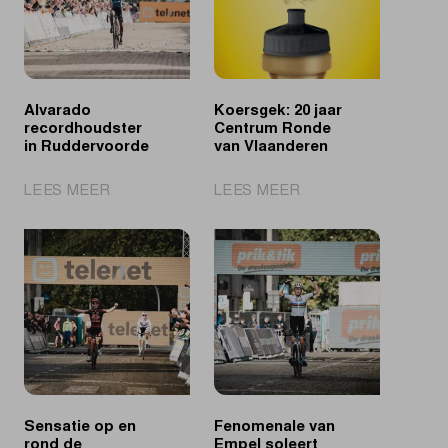
Maasmechelen
in
Ruddervoorde
Alvarado
Koersgek: 20 jaar
recordhoudster
Centrum Ronde
in Ruddervoorde
van Vlaanderen
|
|
LEES MEER
LEES MEER
Alvarado
Koersgek:
recordhoudster
20
in
jaar
Ruddervoorde
Centrum
Ronde
van
Vlaanderen
Sensatie op en
Fenomenale van
rond de
Empel soleert