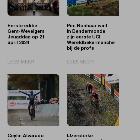
Eerste editie
Pim Ronhaar wint
Gent-Wevelgem
in Dendermonde
Jeugddag op 21
zijn eerste UCI
april 2024
Wereldbekermanche
bij de profs
|
|
LEES MEER
LEES MEER
Eerste
Pim
editie
Ronhaar
Gent-
wint
Wevelgem
in
Jeugddag
Dendermonde
op
zijn
21
eerste
april
UCI
2024
Wereldbekermanche
bij
Ceylin Alvarado
IJzersterke
de