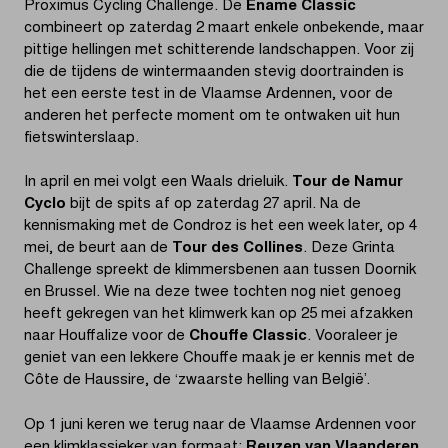
Proximus Cycling Challenge. De
Ename Classic
combineert op zaterdag 2 maart enkele onbekende, maar
pittige hellingen met schitterende landschappen. Voor zij
die de tijdens de wintermaanden stevig doortrainden is
het een eerste test in de Vlaamse Ardennen, voor de
anderen het perfecte moment om te ontwaken uit hun
fietswinterslaap.
In april en mei volgt een Waals drieluik.
Tour de Namur
Cyclo
bijt de spits af op zaterdag 27 april. Na de
kennismaking met de Condroz is het een week later, op 4
mei, de beurt aan de
Tour des Collines
. Deze Grinta
Challenge spreekt de klimmersbenen aan tussen Doornik
en Brussel. Wie na deze twee tochten nog niet genoeg
heeft gekregen van het klimwerk kan op 25 mei afzakken
naar Houffalize voor de
Chouffe Classic
. Vooraleer je
geniet van een lekkere Chouffe maak je er kennis met de
Côte de Haussire, de ‘zwaarste helling van België’.
Op 1 juni keren we terug naar de Vlaamse Ardennen voor
een klimklassieker van formaat:
Reuzen van Vlaanderen
.