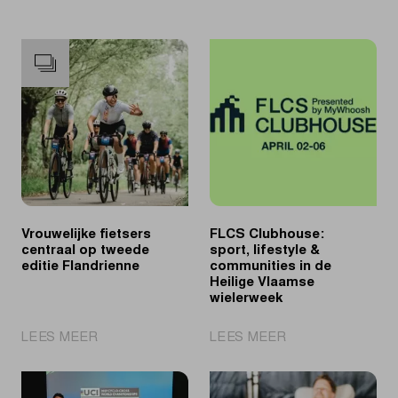
Vrouwelijke fietsers
FLCS Clubhouse:
centraal op tweede
sport, lifestyle &
editie Flandrienne
communities in de
Heilige Vlaamse
wielerweek
|
|
LEES MEER
LEES MEER
Vrouwelijke
FLCS
fietsers
Clubhouse:
centraal
sport,