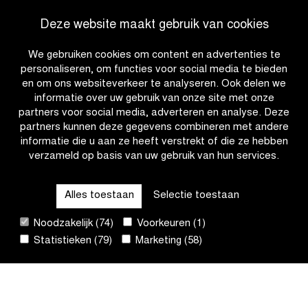
van
van
Ga naar nieuwsoverzicht
Deze website maakt gebruik van cookies
UCI
Heathland
wereldkampioen
Gravel
We gebruiken cookies om content en advertenties te
veldrijden
en
personaliseren, om functies voor social media te bieden
in
Corporate
en om ons websiteverkeer te analyseren. Ook delen we
2027
Cycling
informatie over uw gebruik van onze site met onze
op
Challenge
partners voor social media, adverteren en analyse. Deze
Wellington
partners kunnen deze gegevens combineren met andere
Hippodroom
informatie die u aan ze heeft verstrekt of die ze hebben
en
verzameld op basis van uw gebruik van hun services.
CATEGORIEËN
strand
van
Oostende
Alles toestaan
Selectie toestaan
QUICK LINKS
Noodzakelijk (74)
Voorkeuren (1)
Statistieken (79)
Marketing (58)
CONTACT
NIEUWSBRIEF