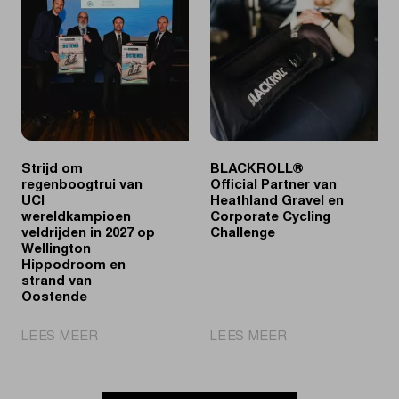
op
lifestyle
tweede
&
editie
communities
Flandrienne
in
de
Heilige
Vlaamse
wielerweek
Strijd om
BLACKROLL®
regenboogtrui van
Official Partner van
UCI
Heathland Gravel en
wereldkampioen
Corporate Cycling
veldrijden in 2027 op
Challenge
Wellington
Hippodroom en
strand van
Oostende
|
|
LEES MEER
LEES MEER
Strijd
BLACKROLL®
om
Official
regenboogtrui
Partner