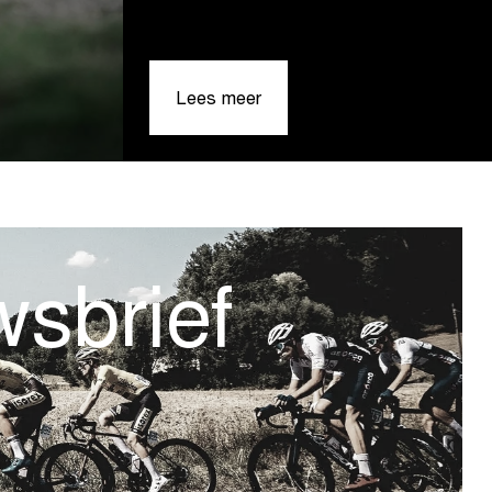
|
Lees meer
Heathland
Gravel
opent
registraties
voor
d
tweede
editie
sbrief