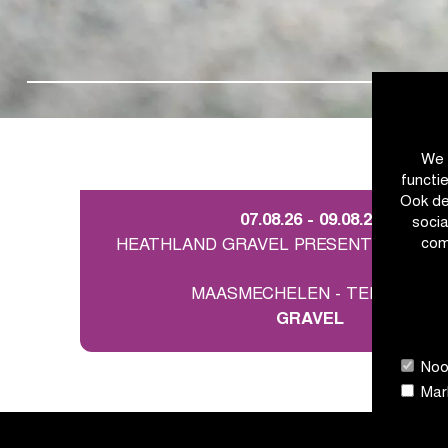
We 
functi
Ook de
07.08.26 - 09.08.26
soci
com
HEATHLAND GRAVEL PRESENTED BY S
MAASMECHELEN - TERHILLS
GRAVEL
Nood
Mark