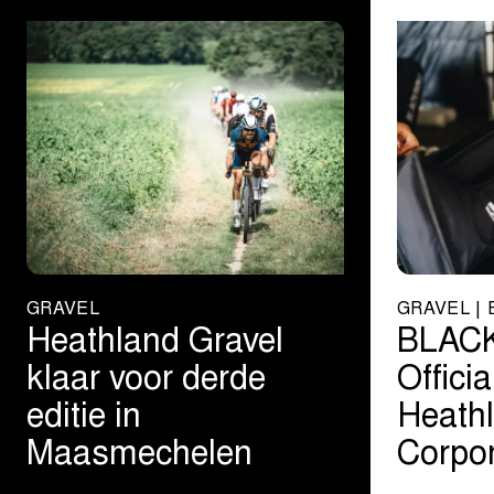
GRAVEL
GRAVEL | 
Heathland Gravel
BLAC
klaar voor derde
Offici
editie in
Heathl
Maasmechelen
Corpor