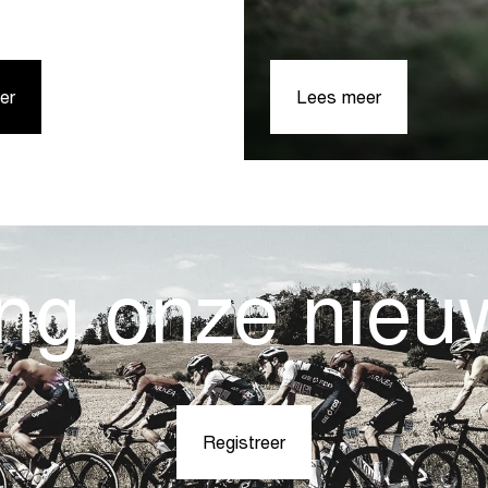
enge
|
|
er
BLACKROLL®
Lees meer
Shimano
Official
nieuwe
Partner
Title
van
Partner
Heathland
van
Gravel
Heathlan
en
Gravel
Corporate
ng onze nieuw
Cycling
Challenge
Registreer