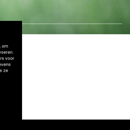
, om
yseren.
rs voor
evens
e ze