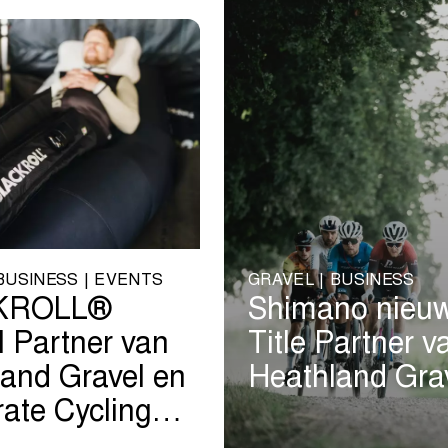
BUSINESS | EVENTS
GRAVEL | BUSINESS
KROLL®
Shimano nieu
al Partner van
Title Partner v
and Gravel en
Heathland Gra
ate Cycling