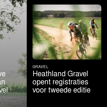
GRAVEL
we
Heathland Gravel
an
opent registraties
vel
voor tweede editie