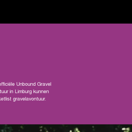
fficiële Unbound Gravel
ntuur in Limburg kunnen
etlist gravelavontuur.