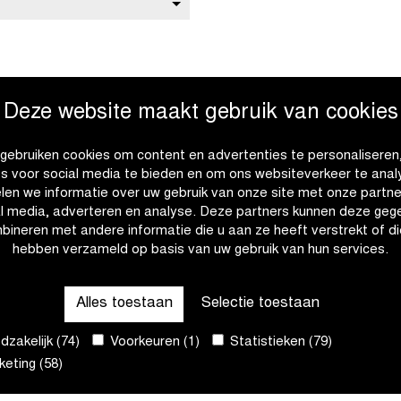
Deze website maakt gebruik van cookies
elds, Dwars door Vlaanderen, Tour
stel Gold Race, Brussels Cycling
gebruiken cookies om content en advertenties te personaliseren
orld Cup and championships)
es voor social media te bieden en om ons websiteverkeer te anal
onships)
len we informatie over uw gebruik van onze site met onze partne
al media, adverteren en analyse. Deze partners kunnen deze geg
bineren met andere informatie die u aan ze heeft verstrekt of di
hebben verzameld op basis van uw gebruik van hun services.
Alles toestaan
Selectie toestaan
zakelijk (74)
Voorkeuren (1)
Statistieken (79)
eting (58)