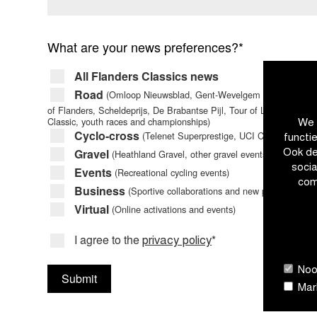
What are your news preferences?*
All Flanders Classics news
Road
(Omloop Nieuwsblad, Gent-Wevelgem in Flanders Fi
of Flanders, Scheldeprijs, De Brabantse Pijl, Tour of Limburg, Am
Classic, youth races and championships)
We 
Cyclo-cross
(Telenet Superprestige, UCI Cyclo-cross W
functi
Gravel
(Heathland Gravel, other gravel events and champi
Ook de
soci
Events
(Recreational cycling events)
com
Business
(Sportive collaborations and new partnerships)
Virtual
(Online activations and events)
I agree to the
*
privacy policy
Nood
Submit
Mark