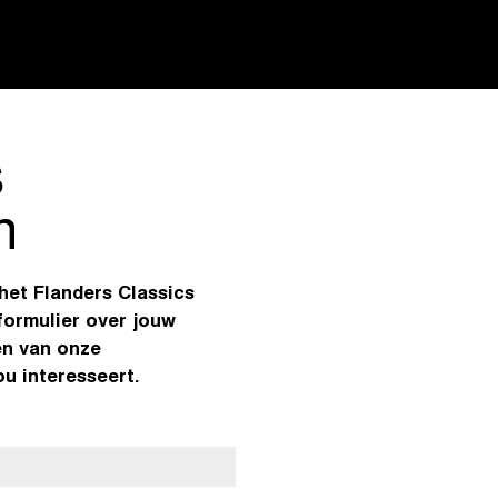
s
n
 het Flanders Classics
formulier over jouw
en van onze
u interesseert.