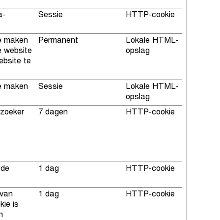
a-
Sessie
HTTP-cookie
te maken
Permanent
Lokale HTML-
e website
opslag
ebsite te
te maken
Sessie
Lokale HTML-
opslag
ezoeker
7 dagen
HTTP-cookie
 de
1 dag
HTTP-cookie
 van
1 dag
HTTP-cookie
ie is
n