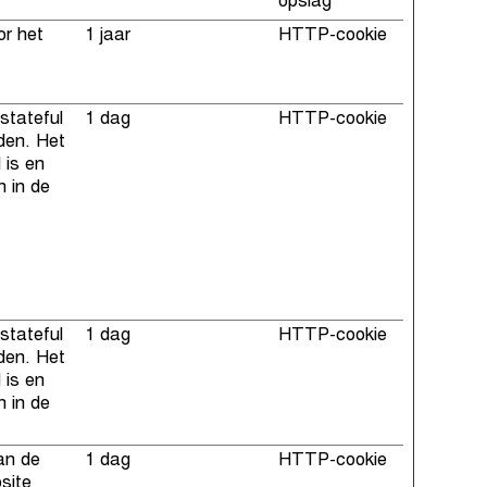
opslag
or het
1 jaar
HTTP-cookie
stateful
1 dag
HTTP-cookie
den. Het
 is en
n in de
stateful
1 dag
HTTP-cookie
den. Het
 is en
n in de
an de
1 dag
HTTP-cookie
site