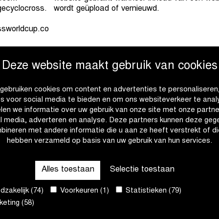
ecyclocross.
wordt geüpload of vernieuwd.
ssworldcup.co
ingclassic.be
De cookie bepaalt de voorkeurstaal en de land
Deze website maakt gebruik van cookies
van de bezoeker - Hiermee kan de website in
ijl.be
weergeven die het meest relevant is voor die 
sics.be
taal.
gebruiken cookies om content en advertenties te personaliseren
euwsblad.be
es voor social media te bieden en om ons websiteverkeer te anal
burg.be
len we informatie over uw gebruik van onze site met onze partne
anderen.be
al media, adverteren en analyse. Deze partners kunnen deze geg
.be
bineren met andere informatie die u aan ze heeft verstrekt of di
ssics.be
hebben verzameld op basis van uw gebruik van hun services.
avel.com
eldsmiddelkerk
Alles toestaan
Selectie toestaan
.com
ecyclocross.
zakelijk (74)
Voorkeuren (1)
Statistieken (79)
eting (58)
ssworldcup.co