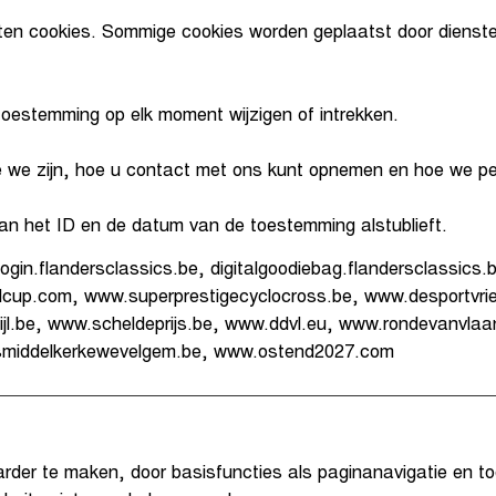
ten cookies. Sommige cookies worden geplaatst door dienst
toestemming op elk moment wijzigen of intrekken.
wie we zijn, hoe u contact met ons kunt opnemen en hoe we p
an het ID en de datum van de toestemming alstublieft.
gin.flandersclassics.be, digitalgoodiebag.flandersclassics.b
cup.com, www.superprestigecyclocross.be, www.desportvrie
jl.be, www.scheldeprijs.be, www.ddvl.eu, www.rondevanvlaa
dsmiddelkerkewevelgem.be, www.ostend2027.com
arder te maken, door basisfuncties als paginanavigatie en to