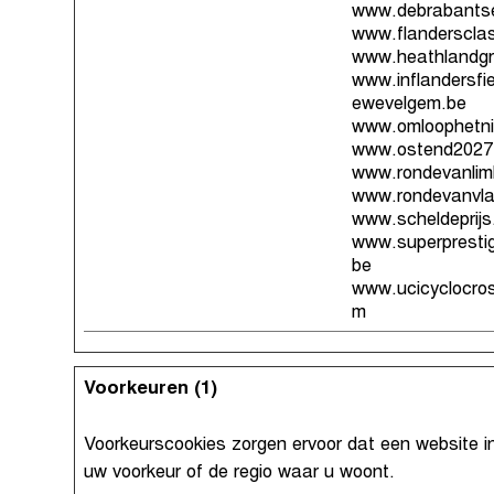
www.debrabantsep
www.flandersclas
www.heathlandgr
www.inflandersfi
ewevelgem.be
www.omloophetni
www.ostend2027
www.rondevanlim
www.rondevanvla
www.scheldeprijs
www.superprestig
be
www.ucicyclocro
m
Voorkeuren (1)
Voorkeurscookies zorgen ervoor dat een website i
uw voorkeur of de regio waar u woont.