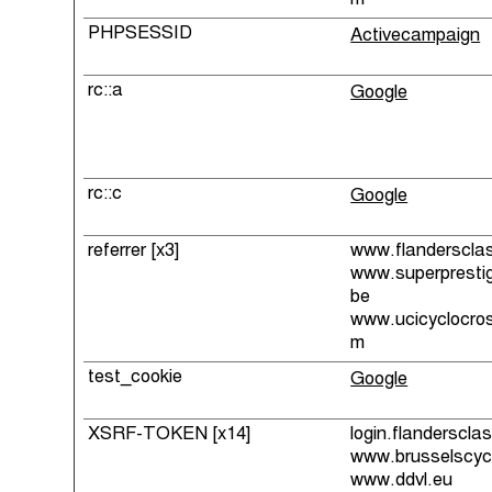
m
PHPSESSID
Activecampaign
rc::a
Google
rc::c
Google
referrer [x3]
www.flandersclas
www.superprestig
be
www.ucicyclocro
m
test_cookie
Google
XSRF-TOKEN [x14]
login.flanderscla
www.brusselscycl
www.ddvl.eu