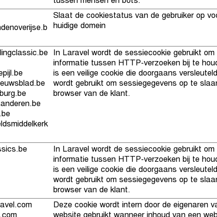
tussen mensen en bots.
Slaat de cookiestatus van de gebruiker op vo
huidige domein
denoverijse.b
ingclassic.be
In Laravel wordt de sessiecookie gebruikt om 
informatie tussen HTTP-verzoeken bij te hou
ijl.be
is een veilige cookie die doorgaans versleuteld
euwsblad.be
wordt gebruikt om sessiegegevens op te slaa
burg.be
browser van de klant.
anderen.be
.be
eldsmiddelkerk
sics.be
In Laravel wordt de sessiecookie gebruikt om 
informatie tussen HTTP-verzoeken bij te hou
is een veilige cookie die doorgaans versleuteld
wordt gebruikt om sessiegegevens op te slaa
browser van de klant.
avel.com
Deze cookie wordt intern door de eigenaren v
.com
website gebruikt wanneer inhoud van een web