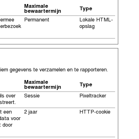
Maximale
Type
bewaartermijn
iermee
Permanent
Lokale HTML-
 herbezoek
opslag
niem gegevens te verzamelen en te rapporteren.
Maximale
Type
bewaartermijn
ls over
Sessie
Pixeltracker
treert.
t een
2 jaar
HTTP-cookie
data voor
t door