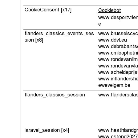
CookieConsent [x17]
Cookiebot
www.desportvrien
e
flanders_classics_events_ses
www.brusselscycl
sion [x8]
www.ddvl.eu
www.debrabantsep
www.omloophetni
www.rondevanlim
www.rondevanvla
www.scheldeprijs
www.inflandersfi
ewevelgem.be
flanders_classics_session
www.flandersclas
laravel_session [x4]
www.heathlandgr
www.ostend2027