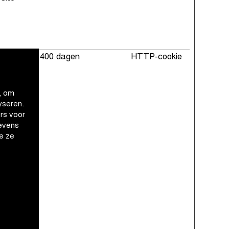
instelling
400 dagen
HTTP-cookie
houd
regio en
, om
yseren.
rs voor
evens
e ze