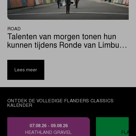
ROAD
Talenten van morgen tonen hun
kunnen tijdens Ronde van Limburg
Jeugd
|
Talenten
Lees meer
van
morgen
tonen
hun
ONTDEK DE VOLLEDIGE FLANDERS CLASSICS
kunnen
KALENDER
tijdens
Ronde
van
07.08.26 - 09.08.26
22.
Limburg
HEATHLAND GRAVEL
FLAND