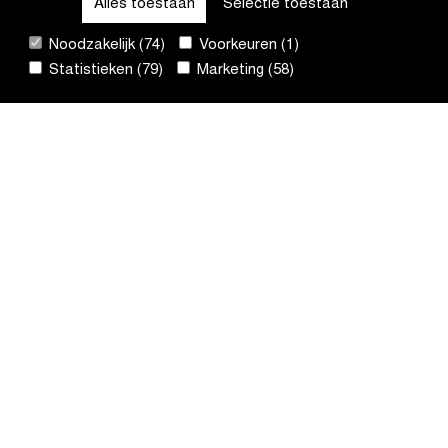
Alles toestaan
Selectie toestaan
Ontvang onze
Noodzakelijk (74)
Voorkeuren (1)
nieuwsbrief
Statistieken (79)
Marketing (58)
Registreer