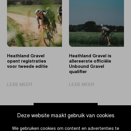
van
Partner
Heathland
van
Gravel
Heathland
en
Gravel
Corporate
Cycling
Challenge
Heathland Gravel
Heathland Gravel is
opent registraties
allereerste officiële
voor tweede editie
Unbound Gravel
qualifier
|
|
LEES MEER
LEES MEER
Heathland
Heathland
Gravel
Gravel
opent
is
registraties
allereerste
Ga naar nieuwsoverzicht
Deze website maakt gebruik van cookies
voor
officiële
tweede
Unbound
We gebruiken cookies om content en advertenties te
editie
Gravel