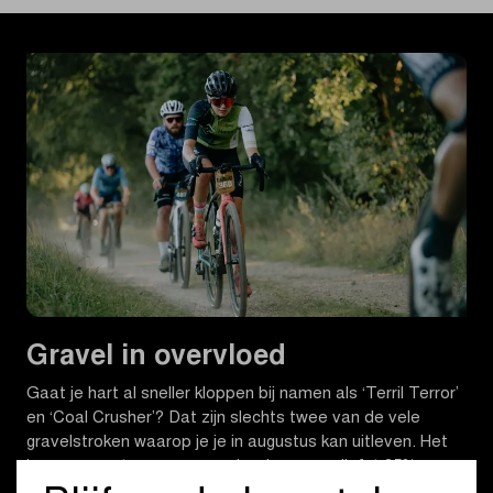
Gravel in overvloed
Gaat je hart al sneller kloppen bij namen als ‘Terril Terror’
en ‘Coal Crusher’? Dat zijn slechts twee van de vele
gravelstroken waarop je je in augustus kan uitleven. Het
hoge percentage aan gravelpaden, maar liefst 85% van
het parcours loopt over onverharde wegen, maakt van