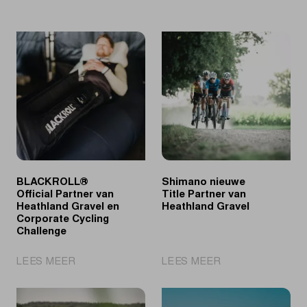
BLACKROLL®
Shimano nieuwe
Official Partner van
Title Partner van
Heathland Gravel en
Heathland Gravel
Corporate Cycling
Challenge
|
|
LEES MEER
LEES MEER
BLACKROLL®
Shimano
Official
nieuwe
Partner
Title