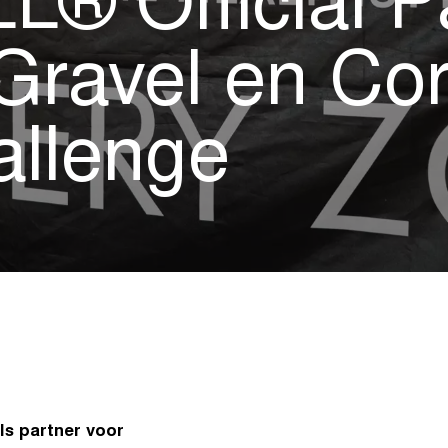
 Official Pa
Gravel en Cor
allenge
s partner voor