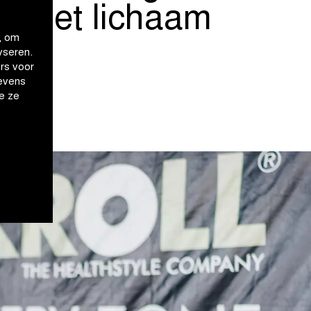
 om het lichaam
, om
yseren.
rs voor
evens
e ze