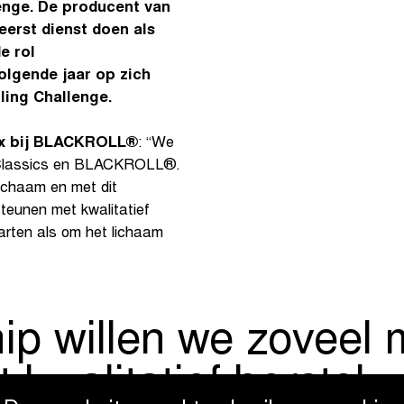
enge. De producent van
eerst dienst doen als
e rol
lgende jaar op zich
ling Challenge.
ux bij BLACKROLL®
: “We
rs Classics en BLACKROLL®.
ichaam en met dit
steunen met kwalitatief
tarten als om het lichaam
hip willen we zoveel 
 kwalitatief herstel