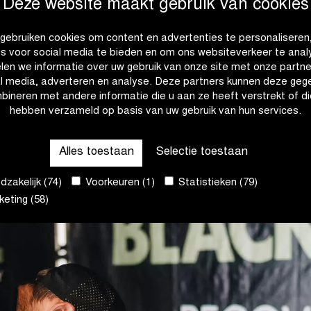
Deze website maakt gebruik van cookies
ke rit te starten als
gebruiken cookies om content en advertenties te personaliseren
e laten herstellen
es voor social media te bieden en om ons websiteverkeer te anal
len we informatie over uw gebruik van onze site met onze partne
al media, adverteren en analyse. Deze partners kunnen deze geg
BENELUX BIJ BLACKROLL®
bineren met andere informatie die u aan ze heeft verstrekt of di
hebben verzameld op basis van uw gebruik van hun services.
Alles toestaan
Selectie toestaan
zakelijk (74)
Voorkeuren (1)
Statistieken (79)
eting (58)