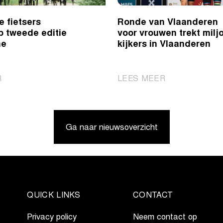
e fietsers
Ronde van Vlaanderen
p tweede editie
voor vrouwen trekt milj
ne
kijkers in Vlaanderen
|
|
R
LEES MEER
Vrouwelijke
Ronde
fietsers
van
centraal
Vlaanderen
Ga naar nieuwsoverzicht
op
voor
tweede
vrouwen
editie
trekt
Flandrienne
miljoen
kijkers
in
QUICK LINKS
CONTACT
Vlaanderen
Privacy policy
Neem contact op