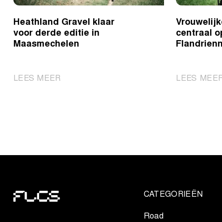
Heathland Gravel klaar
Vrouwelijk
voor derde editie in
centraal o
Maasmechelen
Flandrien
|
LEES MEER
LEES MEE
Heathland
Gravel
klaar
voor
derde
editie
in
Maasmechelen
CATEGORIEËN
Road