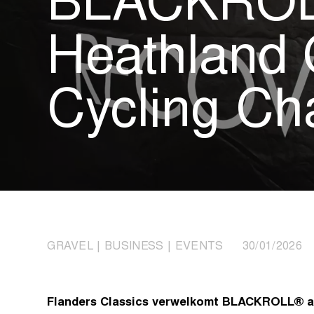
BLACKROLL®
Heathland 
Cycling Ch
GRAVEL | BUSINESS | EVENTS 30/01/2026
Flanders Classics verwelkomt BLACKROLL® al