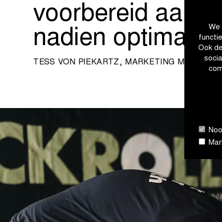
voorbereid aan el
We 
nadien optimaal t
functi
Ook de
soci
TESS VON PIEKARTZ, MARKETING MANAGER 
com
Nood
Mark