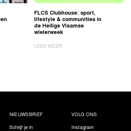
FLCS Clubhouse: sport,
oen
lifestyle & communities in
de Heilige Vlaamse
wielerweek
|
LEES MEER
FLCS
Clubhouse:
sport,
lifestyle
&
communities
in
de
Heilige
NIEUWSBRIEF
VOLG ONS
Vlaamse
wielerweek
Schrijf je in
Instagram