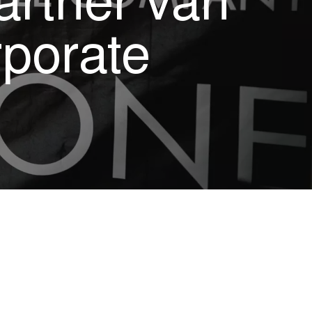
rtner van
porate