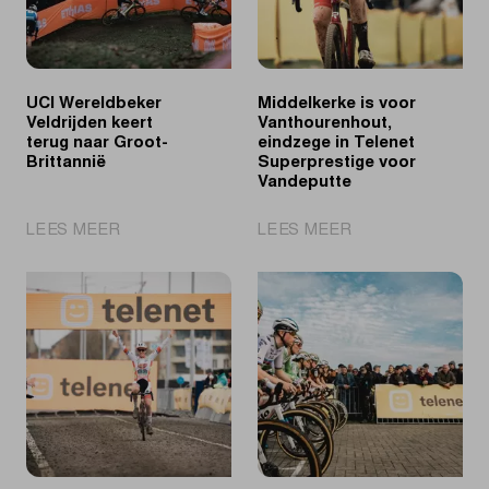
UCI Wereldbeker
Middelkerke is voor
Veldrijden keert
Vanthourenhout,
terug naar Groot-
eindzege in Telenet
Brittannië
Superprestige voor
Vandeputte
|
|
LEES MEER
LEES MEER
UCI
Middelkerke
Wereldbeker
is
Veldrijden
voor
keert
Vanthourenhout,
terug
eindzege
naar
in
Groot-
Telenet
Brittannië
Superprestige
voor
Vandeputte