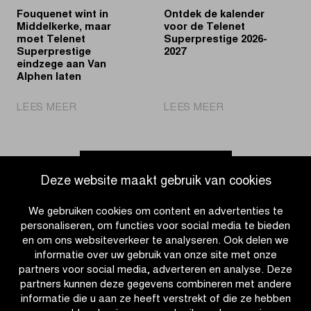
Fouquenet wint in
Ontdek de kalender
Middelkerke, maar
voor de Telenet
moet Telenet
Superprestige 2026-
Superprestige
2027
eindzege aan Van
Alphen laten
|
|
LEES MEER
LEES MEER
Fouquenet
Ontdek
wint
de
in
kalender
Middelkerke,
voor
Ga naar nieuwsoverzicht
Deze website maakt gebruik van cookies
maar
de
moet
Telenet
We gebruiken cookies om content en advertenties te
Telenet
Superprestige
personaliseren, om functies voor social media te bieden
Superprestige
2026-
en om ons websiteverkeer te analyseren. Ook delen we
eindzege
2027
informatie over uw gebruik van onze site met onze
aan
partners voor social media, adverteren en analyse. Deze
Van
partners kunnen deze gegevens combineren met andere
Alphen
informatie die u aan ze heeft verstrekt of die ze hebben
laten