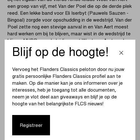
een groep van vijf, met Van der Poel die op de derde plek
reed. Een lekke band voor Eli Iserbyt (Pauwels Sauzen -
Bingoal) zorgde voor opschudding in de wedstrijd. Van der
Poel zette nog een stevige aanval in en Van Aert moest
hard werken om bij te blijven, maar wist in de wedstrijd te
blijven. MVDP nam de leiding, met Wout van Aert op de
tweede plaats.
Blijf op de hoogte!
De twee kampioenen maakten zich los, alleen Thibau Nys
(Baloise Trek Lions) kon met hen mee. Nys kreeg echter
Vervoeg het Flanders Classics peloton door nu jouw
te maken met problemen. Het duo aan de leiding, Van
gratis persoonlijke Flanders Classics profiel aan te
Aert en Van der Poel, hield elkaar aandachtig in het oog
maken. Op die manier kan je ons informeren over je
terwijl Pidcock en Vanthourenhout (Pauwels Sauzen -
interesses, heb je toegang tot alle documenten,
Bingoal) het gat dichtreden. De rest van de groep volgde
neem je vlot deel aan giveaways en blijf je op de
op de voet. Pidcock schoot naar voren en draaide het
hoogte van het belangrijkste FLCS nieuws!
gas open.
Pidcock verzekerde zich van een kleine voorsprong bij het
Registreer
ingaan van de zesde ronde. Een aanval van Mathieu van
der Poel zorgde ervoor dat Wout van Aert reageerde en