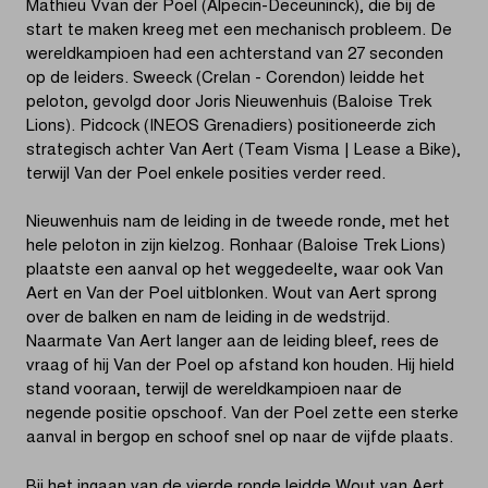
Mathieu Vvan der Poel (Alpecin-Deceuninck), die bij de
start te maken kreeg met een mechanisch probleem. De
wereldkampioen had een achterstand van 27 seconden
op de leiders. Sweeck (Crelan - Corendon) leidde het
peloton, gevolgd door Joris Nieuwenhuis (Baloise Trek
Lions). Pidcock (INEOS Grenadiers) positioneerde zich
strategisch achter Van Aert (Team Visma | Lease a Bike),
terwijl Van der Poel enkele posities verder reed.
Nieuwenhuis nam de leiding in de tweede ronde, met het
hele peloton in zijn kielzog. Ronhaar (Baloise Trek Lions)
plaatste een aanval op het weggedeelte, waar ook Van
Aert en Van der Poel uitblonken. Wout van Aert sprong
over de balken en nam de leiding in de wedstrijd.
Naarmate Van Aert langer aan de leiding bleef, rees de
vraag of hij Van der Poel op afstand kon houden. Hij hield
stand vooraan, terwijl de wereldkampioen naar de
negende positie opschoof. Van der Poel zette een sterke
aanval in bergop en schoof snel op naar de vijfde plaats.
Bij het ingaan van de vierde ronde leidde Wout van Aert