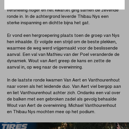
in de wedstrijd bleef. Van der Poel schakelde een
versnelling hoger en het kwartet ging samen de zevende
ronde in. In de achtergrond leverde Thibau Nys een
sterke inspanning en dichtte bijna het gat.
Er vond een hergroepering plaats toen de groep van Nys
hen inhaalde. Er volgde een strijd om de beste plekken,
waarmee de weg werd vrijgemaakt voor de beslissende
aanval. Een val van Mathieu van der Poel veranderde de
dynamiek. Wout van Aert greep de kans en zette de
aanval in, op weg naar de overwinning.
In de laatste ronde kwamen Van Aert en Vanthourenhout
naar voren als het leidende duo. Van Aert viel bergop aan
en liet Vanthourenhout achter zich. Ondanks een val over
de balken met een gebroken zadel als gevolg behaalde
Wout van Aert de overwinning. Michael Vanthourenhout
en Thibau Nys mochten mee op het podium.