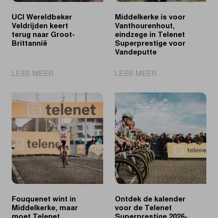
UCI Wereldbeker
Middelkerke is voor
Veldrijden keert
Vanthourenhout,
terug naar Groot-
eindzege in Telenet
Brittannië
Superprestige voor
Vandeputte
|
|
LEES MEER
LEES MEER
UCI
Middelkerke
Wereldbeker
is
Veldrijden
voor
keert
Vanthourenhout,
terug
eindzege
naar
in
Groot-
Telenet
Brittannië
Superprestige
voor
Vandeputte
Fouquenet wint in
Ontdek de kalender
Middelkerke, maar
voor de Telenet
moet Telenet
Superprestige 2026-