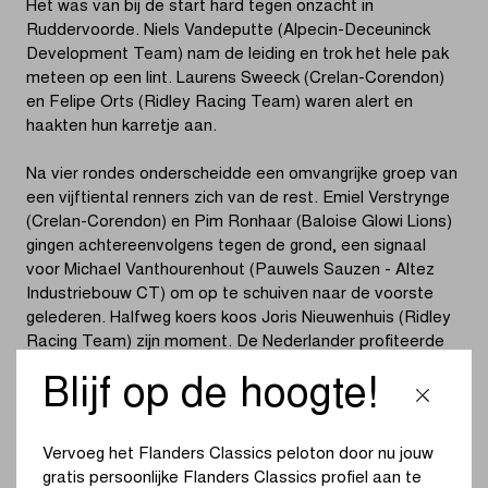
Het was van bij de start hard tegen onzacht in
Ruddervoorde. Niels Vandeputte (Alpecin-Deceuninck
Development Team) nam de leiding en trok het hele pak
meteen op een lint. Laurens Sweeck (Crelan-Corendon)
en Felipe Orts (Ridley Racing Team) waren alert en
haakten hun karretje aan.
Na vier rondes onderscheidde een omvangrijke groep van
een vijftiental renners zich van de rest. Emiel Verstrynge
(Crelan-Corendon) en Pim Ronhaar (Baloise Glowi Lions)
gingen achtereenvolgens tegen de grond, een signaal
voor Michael Vanthourenhout (Pauwels Sauzen - Altez
Industriebouw CT) om op te schuiven naar de voorste
gelederen. Halfweg koers koos Joris Nieuwenhuis (Ridley
Racing Team) zijn moment. De Nederlander profiteerde
optimaal terwijl de concurrentie naar elkaar keek en
Blijf op de hoogte!
wachtte. Met een voorsprong van ongeveer 15 seconden
leek de vogel te zijn gaan vliegen.
Vervoeg het Flanders Classics peloton door nu jouw
Na een fikse versnelling van Vanthourenhout en een nog
gratis persoonlijke Flanders Classics profiel aan te
stevigere demarrage van Joran Wyseure (Crelan-