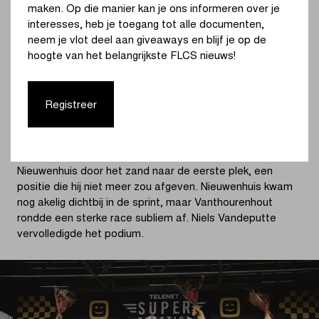
maken. Op die manier kan je ons informeren over je
Corendon), was het gat al snel gedicht. Na zeven rondes
interesses, heb je toegang tot alle documenten,
reed een viertal op kop, want ook Toon Aerts
neem je vlot deel aan giveaways en blijf je op de
(Deschacht-Hans CX Team) had nipt de aansluiting
hoogte van het belangrijkste FLCS nieuws!
gevonden. Opnieuw viel het even stil voorin, waarna
Sweeck met een sterke passage in het zand een kleine
groep terug vooraan bracht.
Registreer
Nieuwenhuis vond zijn tweede adem en keerde terug naar
de kop van de koers, met Vanthourenhout strak in het
wiel. In de laatste ronde spurtte Vanthourenhout voorbij
Nieuwenhuis door het zand naar de eerste plek, een
positie die hij niet meer zou afgeven. Nieuwenhuis kwam
nog akelig dichtbij in de sprint, maar Vanthourenhout
rondde een sterke race subliem af. Niels Vandeputte
vervolledigde het podium.