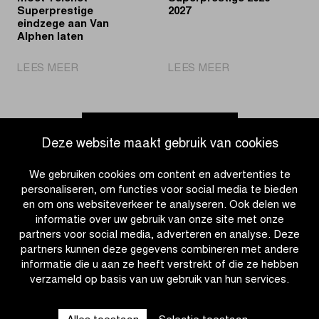
Superprestige
2027
eindzege aan Van
Alphen laten
|
|
LEES MEER
LEES MEER
Fouquenet
Ontdek
wint
de
in
kalender
Middelkerke,
voor
Ga naar nieuwsoverzicht
Deze website maakt gebruik van cookies
maar
de
moet
Telenet
We gebruiken cookies om content en advertenties te
Telenet
Superprestige
personaliseren, om functies voor social media te bieden
Superprestige
2026-
en om ons websiteverkeer te analyseren. Ook delen we
eindzege
2027
informatie over uw gebruik van onze site met onze
aan
partners voor social media, adverteren en analyse. Deze
Van
partners kunnen deze gegevens combineren met andere
Alphen
informatie die u aan ze heeft verstrekt of die ze hebben
laten
verzameld op basis van uw gebruik van hun services.
CATEGORIEËN