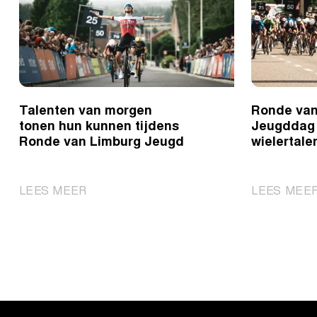
Talenten van morgen
Ronde van
tonen hun kunnen tijdens
Jeugddag 
Ronde van Limburg Jeugd
wielertalen
|
LEES MEER
LEES MEE
Talenten
van
morgen
tonen
hun
kunnen
tijdens