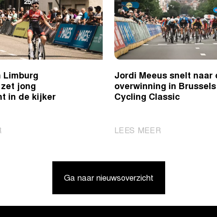
 Limburg
Jordi Meeus snelt naar
zet jong
overwinning in Brussels
t in de kijker
Cycling Classic
|
|
R
LEES MEER
Ronde
Jordi
van
Meeus
Limburg
snelt
Ga naar nieuwsoverzicht
Jeugddag
naar
zet
de
jong
overwinning
wielertalent
in