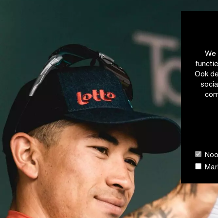
We 
functi
Ook de
soci
com
Nood
Mark