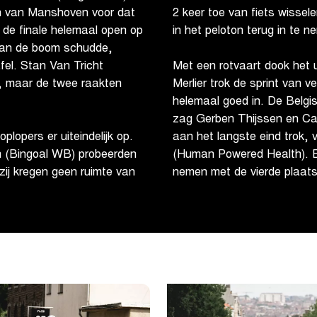
en van Manshoven voor dat
2 keer toe van fiets wissele
 de finale helemaal open op
in het peloton terug in te n
 aan de boom schudde,
afel. Stan Van Tricht
Met een rotvaart dook het u
, maar de twee raakten
Merlier trok de sprint van 
helemaal goed in. De Belgi
zag Gerben Thijssen en Cal
lopers er uiteindelijk op.
aan het langste eind trok,
n (Bingoal WB) probeerden
(Human Powered Health). Ee
 zij kregen geen ruimte van
nemen met de vierde plaats