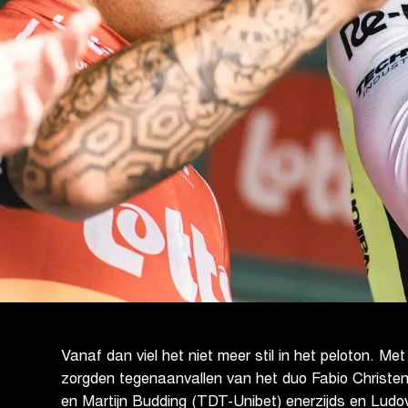
Vanaf dan viel het niet meer stil in het peloton. M
zorgden tegenaanvallen van het duo Fabio Christe
en Martijn Budding (TDT-Unibet) enerzijds en Lud