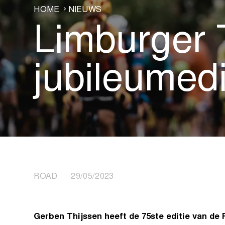
HOME
NIEUWS
Limburger T
jubileumedi
ROAD 29/05/2023
Gerben Thijssen heeft de 75ste editie van de