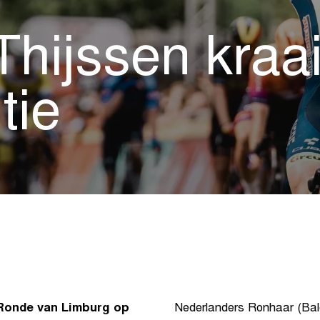
hijssen kraait
tie
 Ronde van Limburg op
Nederlanders Ronhaar (Bal