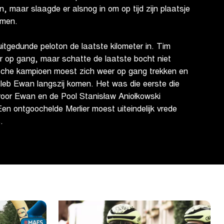
n, maar slaagde er alsnog in om op tijd zijn plaatsje
emen.
itgedunde peloton de laatste kilometer in. Tim
ver op gang, maar schatte de laatste bocht niet
sche kampioen moest zich weer op gang trekken en
eb Ewan langszij komen. Het was die eerste die
 voor Ewan en de Pool Stanisław Aniołkowski
n ontgoochelde Merlier moest uiteindelijk vrede
.