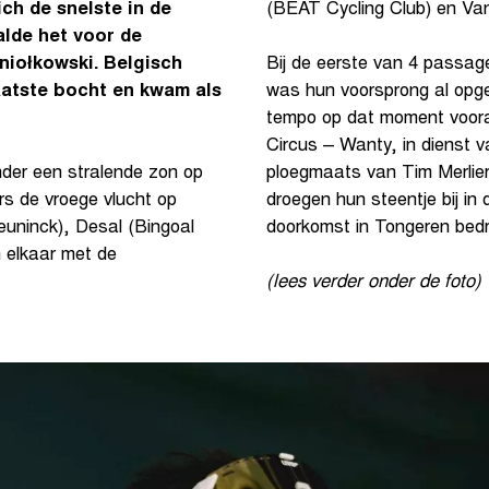
ch de snelste in de
(BEAT Cycling Club) en V
alde het voor de
niołkowski. Belgisch
Bij de eerste van 4 passa
aatste bocht en kwam als
was hun voorsprong al opgel
tempo op dat moment voora
Circus – Wanty, in dienst
nder een stralende zon op
ploegmaats van Tim Merlie
rs de vroege vlucht op
droegen hun steentje bij in
euninck), Desal (Bingoal
doorkomst in Tongeren bedr
 elkaar met de
(lees verder onder de foto)