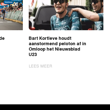
 de
Bart Kortleve houdt
aanstormend peloton af in
Omloop het Nieuwsblad
U23
|
LEES MEER
Bart
Kortleve
houdt
aanstormend
peloton
af
in