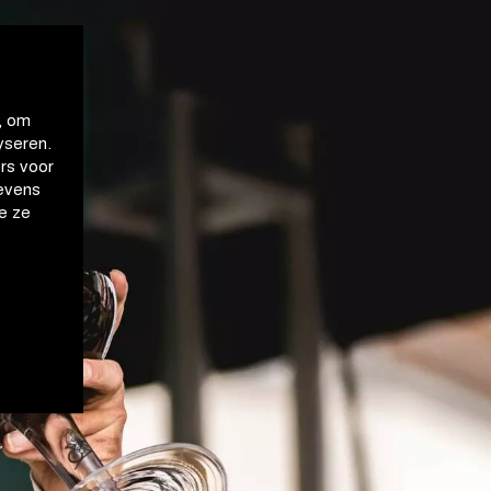
, om
yseren.
rs voor
evens
e ze