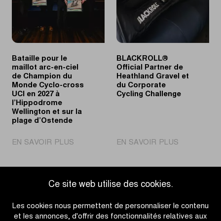
de
communitie
la
pendant
deuxième
la
édition
semaine
de
sainte
Bataille pour le
BLACKROLL®
Flandrienne
du
maillot arc-en-ciel
Official Partner de
cyclisme
de Champion du
Heathland Gravel et
flamand
Monde Cyclo-cross
du Corporate
UCI en 2027 à
Cycling Challenge
l’Hippodrome
Wellington et sur la
plage d’Ostende
|
|
EN SAVOIR PLUS
EN SAVOIR PLUS
Bataille
BLACKROL
pour
Official
le
Partner
Ce site web utilise des cookies.
maillot
de
Accéder à l'aperçu des actualités
arc-
Heathland
Les cookies nous permettent de personnaliser le contenu
en-
Gravel
et les annonces, d'offrir des fonctionnalités relatives aux
ciel
et