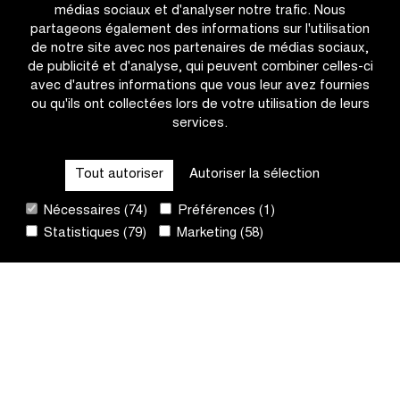
médias sociaux et d'analyser notre trafic. Nous
de
du
partageons également des informations sur l'utilisation
Champion
Corporate
de notre site avec nos partenaires de médias sociaux,
du
Cycling
de publicité et d'analyse, qui peuvent combiner celles-ci
Monde
Challenge
avec d'autres informations que vous leur avez fournies
Cyclo-
ou qu'ils ont collectées lors de votre utilisation de leurs
cross
services.
CATÉGORIES
UCI
en
2027
Tout autoriser
Autoriser la sélection
QUICK LINKS
à
Nécessaires (74)
Préférences (1)
l’Hippodrome
Wellington
Statistiques (79)
Marketing (58)
CONTACT
et
sur
la
NEWSLETTER
plage
d’Ostende
SUIVEZ-NOUS