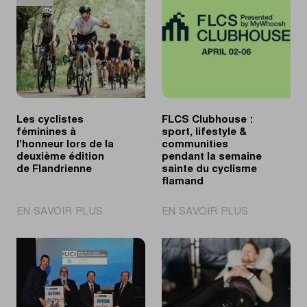
Les cyclistes
FLCS Clubhouse :
féminines à
sport, lifestyle &
l'honneur lors de la
communities
deuxième édition
pendant la semaine
de Flandrienne
sainte du cyclisme
flamand
|
|
EN SAVOIR PLUS
EN SAVOIR PLUS
Les
FLCS
cyclistes
Clubhouse
féminines
:
à
sport,
l'honneur
lifestyle
lors
&