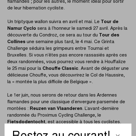
flamandes ; pour les autres, le moment idéal pour sortir
de leur hibernation cycliste.
Un triptyque wallon suivra en avril et mai. Le
Tour de
Namur Cyclo
sera à l’honneur le samedi 27 avril. Après la
découverte du Condroz, ce sera au tour du
Tour des
Collines
une semaine plus tard, le 4 mai. Ce Grinta
Challenge séduira les grimpeurs entre Tournai et
Bruxelles. Si vous n’êtes pas encore rassasiés après ces
deux randonnées, vous pourrez vous rendre à Houffalize
le 25 mai pour la
Chouffe Classic
. Avant de déguster une
délicieuse Chouffe, vous découvrirez le Col de Haussire,
la « montée la plus difficile de Belgique ».
Le 1er juin, nous serons de retour dans les Ardennes
flamandes pour une classique d’envergure parsemée de
montées :
Reuzen van Vlaanderen
. L’avant-dernière
randonnée du Proximus Cycling Challenge, le
Fietsdodentocht
, est accessible à tous les cyclistes.
Vélos de ville, vélos électriques, vélos de course... Tout le
monde est le bienvenu le dimanche 4 août. Un bon mois