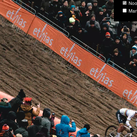
Nood
Mark