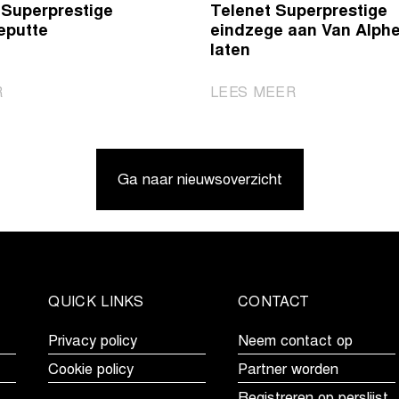
 Superprestige
Telenet Superprestige
eputte
eindzege aan Van Alph
laten
|
|
R
LEES MEER
Middelkerke
Fouquenet
is
wint
voor
in
Ga naar nieuwsoverzicht
Vanthourenhout,
Middelkerke,
eindzege
maar
in
moet
Telenet
Telenet
Superprestige
Superprestige
voor
eindzege
QUICK LINKS
CONTACT
Vandeputte
aan
Van
Privacy policy
Neem contact op
Alphen
Cookie policy
Partner worden
laten