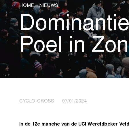
HOME
NIEUWS
Dominantie
Poel in Zo
CYCLO-CROSS 07/01/2024
In de 12e manche van de UCI Wereldbeker Veld