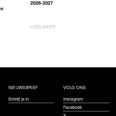
2026-2027
en
|
LEES MEER
Ontdek
de
kalender
voor
de
Telenet
Superprestige
2026-
2027
NIEUWSBRIEF
VOLG ONS
Schrijf je in
Instagram
Facebook