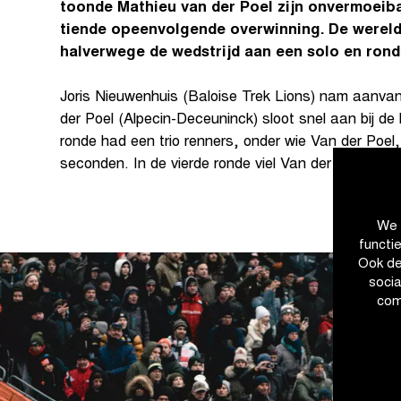
toonde Mathieu van der Poel zijn onvermoeib
tiende opeenvolgende overwinning. De were
halverwege de wedstrijd aan een solo en rond
Joris Nieuwenhuis (Baloise Trek Lions) nam aanvank
der Poel (Alpecin-Deceuninck) sloot snel aan bij d
ronde had een trio renners, onder wie Van der Poel
seconden. In de vierde ronde viel Van der Poel aan en
We 
functi
Ook de
soci
com