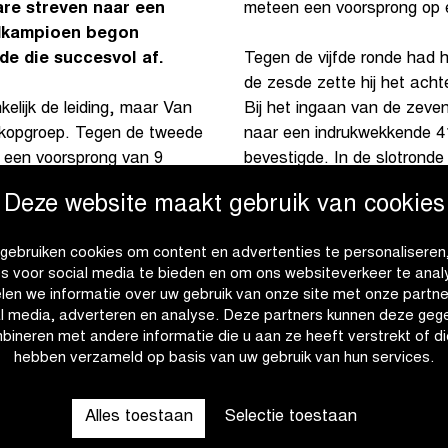
are streven naar een
meteen een voorsprong op e
ldkampioen begon
de die succesvol af.
Tegen de vijfde ronde had 
de zesde zette hij het ach
elijk de leiding, maar Van
Bij het ingaan van de zeve
e kopgroep. Tegen de tweede
naar een indrukwekkende 41
, een voorsprong van 9
bevestigde. In de slotronde 
 bleef hij op zijn fiets
Sweeck (Crelan - Corendon)
Deze website maakt gebruik van cookies
ondervonden. Dit toonde de
gebruiken cookies om content en advertenties te personaliseren
es voor social media te bieden en om ons websiteverkeer te anal
len we informatie over uw gebruik van onze site met onze partne
al media, adverteren en analyse. Deze partners kunnen deze geg
bineren met andere informatie die u aan ze heeft verstrekt of di
hebben verzameld op basis van uw gebruik van hun services.
Alles toestaan
Selectie toestaan