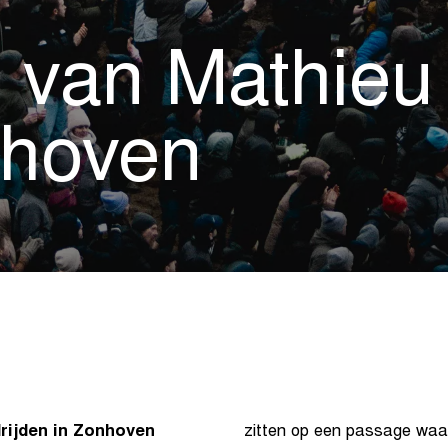
 van Mathieu
nhoven
rijden in Zonhoven
zitten op een passage waa