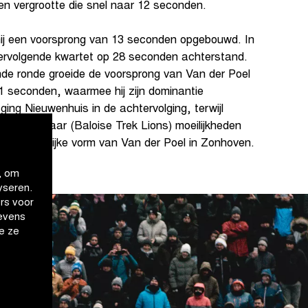
n vergrootte die snel naar 12 seconden.
hij een voorsprong van 13 seconden opgebouwd. In
tervolgende kwartet op 28 seconden achterstand.
nde ronde groeide de voorsprong van Van der Poel
 seconden, waarmee hij zijn dominantie
ging Nieuwenhuis in de achtervolging, terwijl
 en Ronhaar (Baloise Trek Lions) moeilijkheden
 uitzonderlijke vorm van Van der Poel in Zonhoven.
, om
yseren.
rs voor
evens
e ze