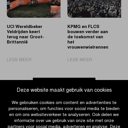
kijkers
de
in
Heilige
Vlaanderen
Vlaamse
wielerweek
UCI Wereldbeker
KPMG en FLCS
Veldrijden keert
bouwen verder aan
terug naar Groot-
de toekomst van
Brittannië
het
vrouwenwielrennen
|
|
LEES MEER
LEES MEER
UCI
KPMG
Wereldbeker
en
Veldrijden
FLCS
keert
bouwen
Ga naar nieuwsoverzicht
Deze website maakt gebruik van cookies
terug
verder
naar
aan
We gebruiken cookies om content en advertenties te
Groot-
de
personaliseren, om functies voor social media te bieden
Brittannië
toekomst
en om ons websiteverkeer te analyseren. Ook delen we
van
informatie over uw gebruik van onze site met onze
het
partners voor social media, adverteren en analyse. Deze