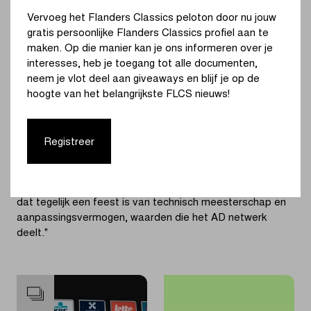
AD Garages zijn echte experts op het gebied van
Vervoeg het Flanders Classics peloton door nu jouw
mechanica en bieden een complete reparatieservice aan
gratis persoonlijke Flanders Classics profiel aan te
alle klanten, ongeacht merk, model of leeftijd van het
maken. Op die manier kan je ons informeren over je
voertuig. Ze verzorgen zolwe periodiek onderhoud als
interesses, heb je toegang tot alle documenten,
meer technische interventies volgens de exacte
neem je vlot deel aan giveaways en blijf je op de
specificaties van het merk, zonder enig risico de
hoogte van het belangrijkste FLCS nieuws!
fabrieksgarantie te verliezen. Vandaag de dag bestaan er
zo'n 40 AD Garages in België.
Pascale Curias, Group Marketing Director
: "Voor het
Registreer
derde jaar op rij is het multimerkengaragenetwerk AD
Main Partner van de Telenet Superprestige. Het AD
netwerk steunt het populaire regelmatigheidscriterium
dat tegelijk een feest is van technisch meesterschap en
aanpassingsvermogen, waarden die het AD netwerk
deelt."