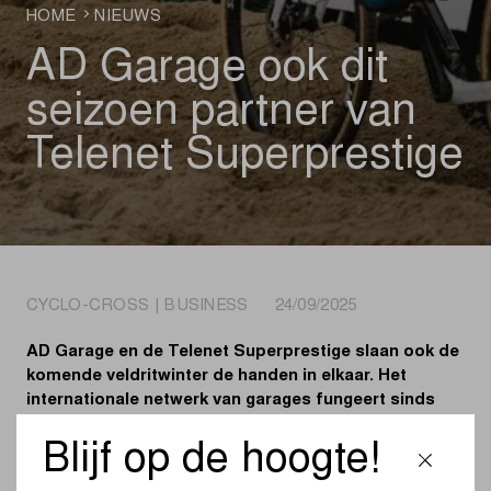
HOME
NIEUWS
AD Garage ook dit
seizoen partner van
Telenet Superprestige
CYCLO-CROSS | BUSINESS 24/09/2025
AD Garage en de Telenet Superprestige slaan ook de
komende veldritwinter de handen in elkaar. Het
internationale netwerk van garages fungeert sinds
2023 als Main Partner van het oudste
regelmatigheidscriterium in de veldritsport.
Blijf op de hoogte!