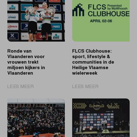
Ronde van
FLCS Clubhouse:
Vlaanderen voor
sport, lifestyle &
vrouwen trekt
communities in de
miljoen kijkers in
Heilige Vlaamse
Vlaanderen
wielerweek
|
|
LEES MEER
LEES MEER
Ronde
FLCS
van
Clubhouse:
Vlaanderen
sport,
voor
lifestyle
vrouwen
&
trekt
communities
miljoen
in