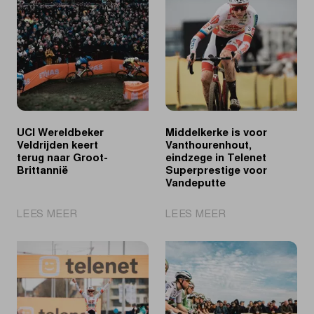
UCI Wereldbeker
Middelkerke is voor
Veldrijden keert
Vanthourenhout,
terug naar Groot-
eindzege in Telenet
Brittannië
Superprestige voor
Vandeputte
|
|
LEES MEER
LEES MEER
UCI
Middelkerke
Wereldbeker
is
Veldrijden
voor
keert
Vanthourenhout,
terug
eindzege
naar
in