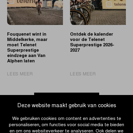
Groot-
Telenet
Brittannië
Superprestige
voor
Vandeputte
Fouquenet wint in
Ontdek de kalender
Middelkerke, maar
voor de Telenet
moet Telenet
Superprestige 2026-
Superprestige
2027
eindzege aan Van
Alphen laten
|
|
LEES MEER
LEES MEER
Fouquenet
Ontdek
wint
de
in
kalender
Middelkerke,
voor
Ga naar nieuwsoverzicht
Deze website maakt gebruik van cookies
maar
de
moet
Telenet
We gebruiken cookies om content en advertenties te
Telenet
Superprestige
personaliseren, om functies voor social media te bieden
Superprestige
2026-
en om ons websiteverkeer te analyseren. Ook delen we
eindzege
2027