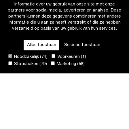
informatie over uw gebruik van onze site met onze
aan
partners voor social media, adverteren en analyse. Deze
Van
partners kunnen deze gegevens combineren met andere
Alphen
informatie die u aan ze heeft verstrekt of die ze hebben
laten
verzameld op basis van uw gebruik van hun services.
CATEGORIEËN
Alles toestaan
Selectie toestaan
QUICK LINKS
Noodzakelijk (74)
Voorkeuren (1)
Statistieken (79)
Marketing (58)
CONTACT
NIEUWSBRIEF
VOLG ONS
Sit
by