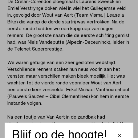
De Crelan-Corendon ploegmaats Laurens Sweeck en
Emiel Verstrynge doken wiel in wiel het Gullegemse veld
in, gevolgd door Wout van Aert (Team Visma | Lease a
Bike) die vanop de derde startrij was vertrokken. Na de
eerste ronde hadden we een kopgroep van negen
renners. De grootste naam die de eerste schifting gemist
had, was Niels Vandeputte (Alpecin-Deceuninck), leider in
de Telenet Superprestige.
We waren getuige van een zeer gesloten wedstrijd.
Verschillende renners staken hun neus voorin aan het
venster, maar verschillen maken bleek moeilijk. Het was
wachten tot de vierde ronde vooraleer Wout van Aert
een eerste keer versnelde. Enkel Michael Vanthourenhout
(Pauwels Sauzen – Cibel Clementines) kon hem in eerste
instantie volgen.
Na een foutje van Van Aert in de zandbak had
Vanthourenhout een kleine voorsprong. Van Aert dichtte
de kloof en bracht op die manier Eli Iserbyt (Pauwels
Blijf op de hoogte!
Sauzen – Cibel Clementines) en Joran Wyseure (Crelan-