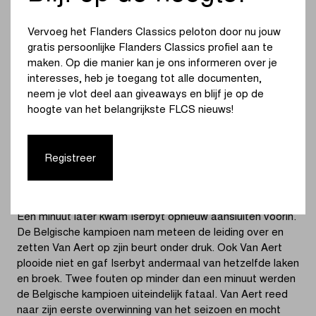
Corendon) terug in koers. Iserbyt maakte er dankbaar
gebruik van en trok in de zesde ronde ten aanval.
Vervoeg het Flanders Classics peloton door nu jouw
Vanthourenhout keek naar Van Aert om het gat te
gratis persoonlijke Flanders Classics profiel aan te
dichten, wat niet veel later ook gebeurde. Meer nog, Van
maken. Op die manier kan je ons informeren over je
Aert had Vanthourenhout en Wyseure op zijn beurt ook
interesses, heb je toegang tot alle documenten,
achtergelaten.
neem je vlot deel aan giveaways en blijf je op de
hoogte van het belangrijkste FLCS nieuws!
Van Aert duwde het gaspedaal nog wat dieper in in de
voorlaatste ronde. Iserbyt zag de gele man meter per
meter verder van zich wegrijden, maar helemaal kraken
Registreer
deed hij nog niet. Het verschil tussen de twee bedroeg
maar één seconde bij het ingaan van de laatste ronde.
Een minuut later kwam Iserbyt opnieuw aansluiten voorin.
De Belgische kampioen nam meteen de leiding over en
zetten Van Aert op zjin beurt onder druk. Ook Van Aert
plooide niet en gaf Iserbyt andermaal van hetzelfde laken
en broek. Twee fouten op minder dan een minuut werden
de Belgische kampioen uiteindelijk fataal. Van Aert reed
naar zijn eerste overwinning van het seizoen en mocht