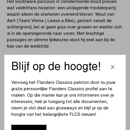
Het loodzware parcours in Dendermonde bood precies
wat veldritfans hoopten: een uitdagende modderpartij
waarin alleen de sterksten overeind bleven. Wout van
Aert (Team Visma | Lease a Bike), gestart vanuit de
achtergrond, liet er geen gras over groeien en werkte zich
al in de openingsronde naar voren. Met krachtige
passages en slimme lijnkeuzes sloot hij snel aan bij de
kop van de wedstrijd.
Eenmaal aan de leiding schakelde Van Aert een
Blijf op de hoogte!
versnelling hoger. Met een hoog tempo en foutloze
techniek reed hij zijn concurrenten op grote achterstand.
Zelfs een val in een scherpe bocht deed niets af aan zijn
Vervoeg het Flanders Classics peloton door nu jouw
dominantie; ronde na ronde groeide de kloof. Het publiek
gratis persoonlijke Flanders Classics profiel aan te
kon niet anders dan bewonderend toekijken hoe Van Aert
maken. Op die manier kan je ons informeren over je
zijn klasse etaleerde.
interesses, heb je toegang tot alle documenten,
neem je vlot deel aan giveaways en blijf je op de
Achter de Belg bleef de strijd om het podium spannend.
hoogte van het belangrijkste FLCS nieuws!
Wyseure en Verstrynge, ploegmaats bij Crelan-Corendon,
vochten een stevig duel uit, waarin de laatste uiteindelijk
gemakkelijk aan het langste eind trok en de tweede