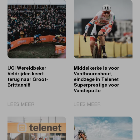
UCI Wereldbeker
Middelkerke is voor
Veldrijden keert
Vanthourenhout,
terug naar Groot-
eindzege in Telenet
Brittannië
Superprestige voor
Vandeputte
|
|
LEES MEER
LEES MEER
UCI
Middelkerke
Wereldbeker
is
Veldrijden
voor
keert
Vanthourenhout,
terug
eindzege