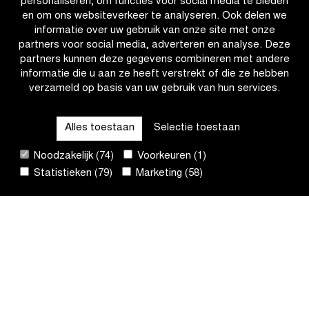
personaliseren, om functies voor social media te bieden
Superprestige
2026-
en om ons websiteverkeer te analyseren. Ook delen we
eindzege
2027
informatie over uw gebruik van onze site met onze
aan
partners voor social media, adverteren en analyse. Deze
Van
partners kunnen deze gegevens combineren met andere
Alphen
informatie die u aan ze heeft verstrekt of die ze hebben
laten
verzameld op basis van uw gebruik van hun services.
CATEGORIEËN
Alles toestaan
Selectie toestaan
QUICK LINKS
Noodzakelijk (74)
Voorkeuren (1)
Statistieken (79)
Marketing (58)
CONTACT
NIEUWSBRIEF
VOLG ONS