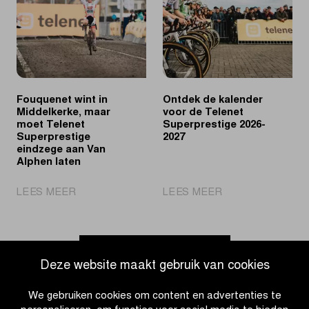
naar
in
Groot-
Telenet
Brittannië
Superprestige
voor
Vandeputte
Fouquenet wint in
Ontdek de kalender
Middelkerke, maar
voor de Telenet
moet Telenet
Superprestige 2026-
Superprestige
2027
eindzege aan Van
Alphen laten
|
|
LEES MEER
LEES MEER
Fouquenet
Ontdek
wint
de
in
kalender
Middelkerke,
voor
Ga naar nieuwsoverzicht
Deze website maakt gebruik van cookies
maar
de
moet
Telenet
We gebruiken cookies om content en advertenties te
Telenet
Superprestige