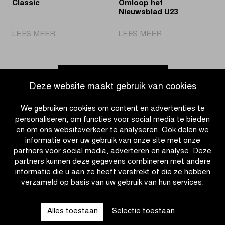
Classic
Omloop het
Nieuwsblad U23
|
|
LEES MEER
LEES MEER
Jordi
Bart
Meeus
Kortleve
snelt
houdt
naar
aanstormend
Ga naar nieuwsoverzicht
Deze website maakt gebruik van cookies
de
peloton
overwinning
af
We gebruiken cookies om content en advertenties te
in
in
personaliseren, om functies voor social media te bieden
Brussels
Omloop
en om ons websiteverkeer te analyseren. Ook delen we
Cycling
het
informatie over uw gebruik van onze site met onze
Classic
Nieuwsblad
partners voor social media, adverteren en analyse. Deze
U23
partners kunnen deze gegevens combineren met andere
informatie die u aan ze heeft verstrekt of die ze hebben
verzameld op basis van uw gebruik van hun services.
CATEGORIEËN
Alles toestaan
Selectie toestaan
QUICK LINKS