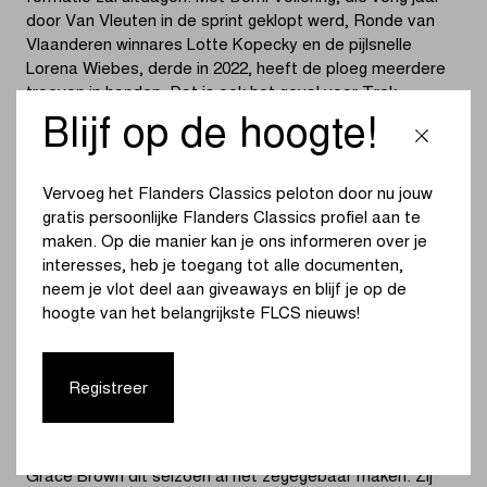
door Van Vleuten in de sprint geklopt werd, Ronde van
Vlaanderen winnares Lotte Kopecky en de pijlsnelle
Lorena Wiebes, derde in 2022, heeft de ploeg meerdere
troeven in handen. Dat is ook het geval voor Trek –
Segafredo. De Amerikaanse ploeg brengt naast ex-
Blijf op de hoogte!
wereldkampioene Elisa Balsamo ook Elisa Longo
Borghini en Ellen van Dijk, tweede in 2012 en 2015, aan de
start.
Vervoeg het Flanders Classics peloton door nu jouw
gratis persoonlijke Flanders Classics profiel aan te
Ook Marta Bastianelli, die net als Van Vleuten aan haar
maken. Op die manier kan je ons informeren over je
laatste voorjaar begint, kent het podium van Omloop het
interesses, heb je toegang tot alle documenten,
Nieuwsblad goed. De Italiaanse van UAE Team ADQ
neem je vlot deel aan giveaways en blijf je op de
finishte zowel in 2019 als in 2020 tweede. Ze slaat de
hoogte van het belangrijkste FLCS nieuws!
handen in elkaar met haar landgenote Silvia Persico. Nog
meer Italiaans geweld vinden we bij Uno-X Pro Cycling
Team. Maria Confalonieri was in 2018 goed voor de derde
Registreer
plaats.
Voor FDJ – Suez mochten zowel Loes Adegeest als
Grace Brown dit seizoen al het zegegebaar maken. Zij