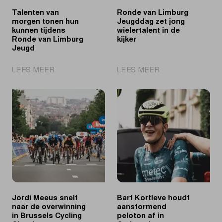
Talenten van
Ronde van Limburg
morgen tonen hun
Jeugddag zet jong
kunnen tijdens
wielertalent in de
Ronde van Limburg
kijker
Jeugd
|
|
LEES MEER
LEES MEER
Talenten
Ronde
van
van
morgen
Limburg
tonen
Jeugddag
hun
zet
kunnen
jong
tijdens
wielertalent
Ronde
in
van
de
Limburg
kijker
Jeugd
Jordi Meeus snelt
Bart Kortleve houdt
naar de overwinning
aanstormend
in Brussels Cycling
peloton af in