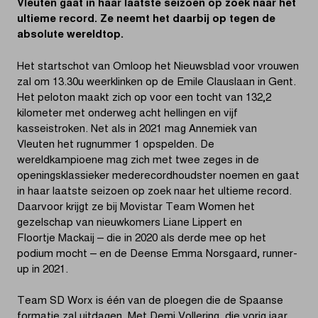
Vleuten gaat in haar laatste seizoen op zoek naar het
ultieme record. Ze neemt het daarbij op tegen de
absolute wereldtop.
Het startschot van Omloop het Nieuwsblad voor vrouwen
zal om 13.30u weerklinken op de Emile Clauslaan in Gent.
Het peloton maakt zich op voor een tocht van 132,2
kilometer met onderweg acht hellingen en vijf
kasseistroken. Net als in 2021 mag Annemiek van
Vleuten het rugnummer 1 opspelden. De
wereldkampioene mag zich met twee zeges in de
openingsklassieker mederecordhoudster noemen en gaat
in haar laatste seizoen op zoek naar het ultieme record.
Daarvoor krijgt ze bij Movistar Team Women het
gezelschap van nieuwkomers Liane Lippert en
Floortje Mackaij – die in 2020 als derde mee op het
podium mocht – en de Deense Emma Norsgaard, runner-
up in 2021.
Team SD Worx is één van de ploegen die de Spaanse
formatie zal uitdagen. Met Demi Vollering, die vorig jaar