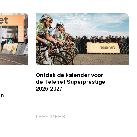
Ontdek de kalender voor
t
de Telenet Superprestige
2026-2027
en
|
LEES MEER
Ontdek
de