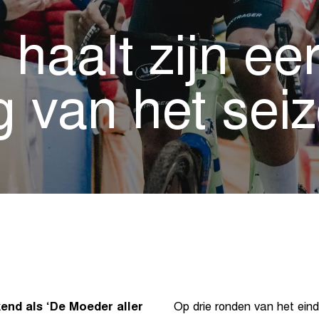
haalt zijn ee
g van het sei
end als ‘De Moeder aller
Op drie ronden van het ein