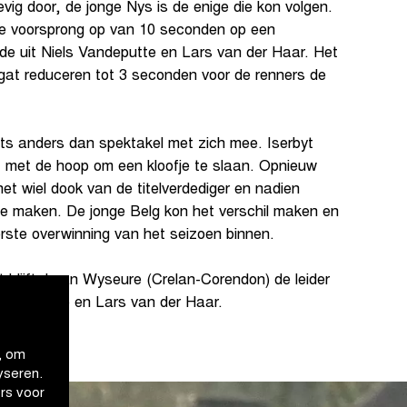
vig door, de jonge Nys is de enige die kon volgen.
e voorsprong op van 10 seconden op een
e uit Niels Vandeputte en Lars van der Haar. Het
gat reduceren tot 3 seconden voor de renners de
ets anders dan spektakel met zich mee. Iserbyt
n, met de hoop om een kloofje te slaan. Opnieuw
et wiel dook van de titelverdediger en nadien
te maken. De jonge Belg kon het verschil maken en
eerste overwinning van het seizoen binnen.
 blijft Joran Wyseure (Crelan-Corendon) de leider
Vandeputte en Lars van der Haar.
, om
yseren.
rs voor