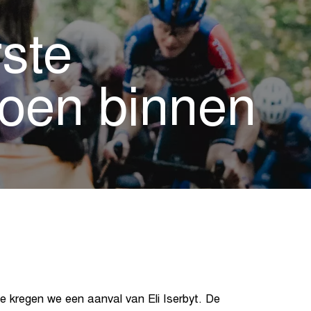
rste
zoen binnen
de kregen we een aanval van Eli Iserbyt. De