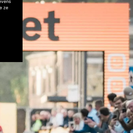
evens
e ze