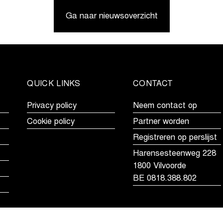
voor
in
Ga naar nieuwsoverzicht
Vanthourenhout,
Middelkerke,
eindzege
maar
in
moet
Telenet
Telenet
Superprestige
Superprestige
voor
eindzege
QUICK LINKS
CONTACT
Vandeputte
aan
Van
Privacy policy
Neem contact op
Alphen
Cookie policy
Partner worden
laten
Registreren op perslijst
Harensesteenweg 228
1800 Vilvoorde
BE 0818.388.802