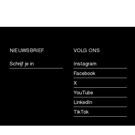
kalender
voor
de
Telenet
Superprestige
2026-
2027
NIEUWSBRIEF
VOLG ONS
Schrijf je in
Instagram
Facebook
X
YouTube
LinkedIn
TikTok