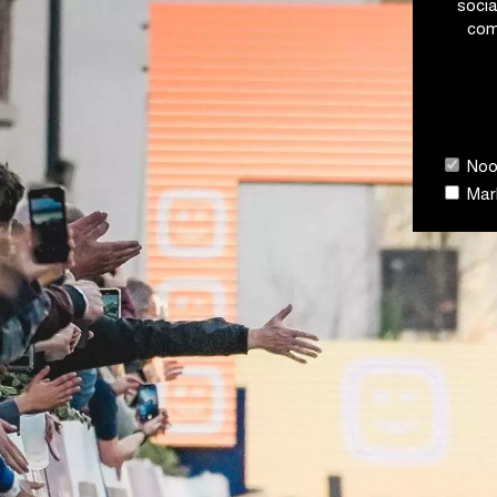
soci
com
Nood
Mark