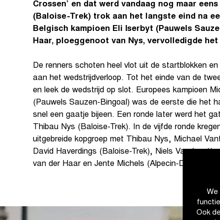
Crossen’ en dat werd vandaag nog maar eens
(Baloise-Trek) trok aan het langste eind na e
Belgisch kampioen Eli Iserbyt (Pauwels Sauze
Haar, ploeggenoot van Nys, vervolledigde he
De renners schoten heel vlot uit de startblokken e
aan het wedstrijdverloop. Tot het einde van de twe
en leek de wedstrijd op slot. Europees kampioen M
(Pauwels Sauzen-Bingoal) was de eerste die het h
snel een gaatje bijeen. Een ronde later werd het ga
Thibau Nys (Baloise-Trek). In de vijfde ronde kreg
uitgebreide kopgroep met Thibau Nys, Michael Vant
David Haverdings (Baloise-Trek), Niels Vandeputte
van der Haar en Jente Michels (Alpecin-Deceuninc
We 
functi
Ook de