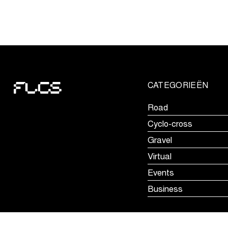
Veldrijden
keert
terug
naar
Groot-
Brittannië
CATEGORIEËN
Road
Cyclo-cross
Gravel
Virtual
Events
Business