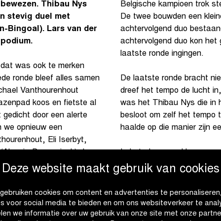
 bewezen. Thibau Nys
Belgische kampioen trok ste
en stevig duel met
De twee bouwden een klein
n-Bingoal). Lars van der
achtervolgend duo bestaand
t podium.
achtervolgend duo kon het 
laatste ronde ingingen.
n dat was ook te merken
ede ronde bleef alles samen
De laatste ronde bracht ni
ichael Vanthourenhout
dreef het tempo de lucht i
azenpad koos en fietste al
was het Thibau Nys die in h
t gedicht door een alerte
besloot om zelf het tempo 
en we opnieuw een
haalde op die manier zijn 
hourenhout, Eli Iserbyt,
 (Alpecin-Deceuninck), Lars
In het algemeen klassement
k).
met 26 punten, voor Niels 
Deze website maakt gebruik van cookies
gebruiken cookies om content en advertenties te personaliseren
es voor social media te bieden en om ons websiteverkeer te anal
len we informatie over uw gebruik van onze site met onze partne