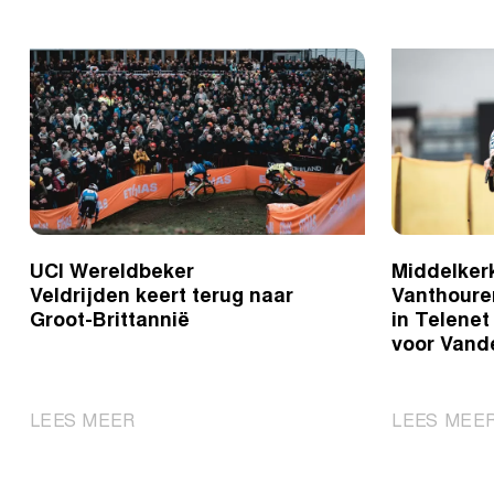
UCI Wereldbeker
Middelkerk
Veldrijden keert terug naar
Vanthoure
Groot-Brittannië
in Telenet
voor Vand
|
LEES MEER
LEES MEE
UCI
Wereldbeker