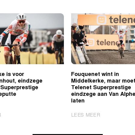
e is voor
Fouquenet wint in
nhout, eindzege
Middelkerke, maar moe
 Superprestige
Telenet Superprestige
eputte
eindzege aan Van Alph
laten
|
|
R
LEES MEER
Middelkerke
Fouquenet
is
wint