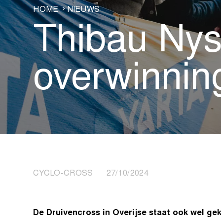
HOME
NIEUWS
Thibau Nys 
overwinnin
CYCLO-CROSS 27/10/2024
De Druivencross in Overijse staat ook wel gek