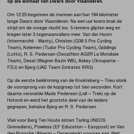
op als winnaar van Dwars door Vlaanderen.
Om 12:25 begonnen de mannen aan hun 184 kilometer
lange Dwars door Vlaanderen. Na een uur koers brak de
strijd om de vroege vlucht los. 5 renners glipten weg en
kregen later 3 tegenaanvallers mee: Van der Hoorn
(Intermarché - Wanty), Christen (Q36.5 Pro Cycling
Team), Kelemen (Tudor Pro Cycling Team), Giddings
(Lotto), R. S. Pedersen (Decathlon AG2R La Mondiale
Team), Desal (Wagner Bazin WB), Askey (Groupama -
FDJ) en Bjerg (UAE Team Emirates XRG).
Op de eerste beklimming van de Knokteberg – Trieu slonk
de voorsprong van de kopgroep tot tien seconden. Kort
daarna versnelde Mads Pedersen (Lidl – Trek) op de
Hotond en werd het grootste deel van de leiders
gegrepen, behalve Bjerg en R. S. Pedersen.
Vlak voor Berg Ten Houte sloten Tarling (INEOS
Grenadiers), Powless (EF Education – Easypost) en Van
den Bossche (Alpecin – Deceuninck) vooraan aan. Niet