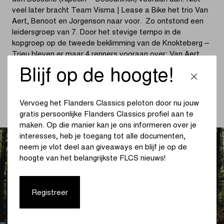
veel later bracht Team Visma | Lease a Bike het trio Van
Aert, Benoot en Jorgenson naar voor. Zo ontstond een
leidersgroep van 7. Door het stevige tempo in de
kopgroep op de tweede beklimming van de Knokteberg –
Trieu bleven er maar 4 renners vooraan over: Van Aert,
Benoot, Jorgenson en Powless. Achterin probeerde
Blijf op de hoogte!
Pedersen verschillende keren in de tegenreactie te gaan,
maar zonder resultaat.
Vervoeg het Flanders Classics peloton door nu jouw
(lees verder onder de foto)
gratis persoonlijke Flanders Classics profiel aan te
maken. Op die manier kan je ons informeren over je
interesses, heb je toegang tot alle documenten,
neem je vlot deel aan giveaways en blijf je op de
hoogte van het belangrijkste FLCS nieuws!
Registreer