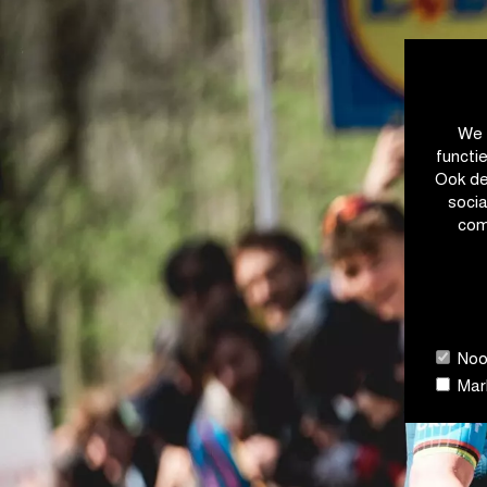
We 
functi
Ook de
soci
com
Nood
Mark