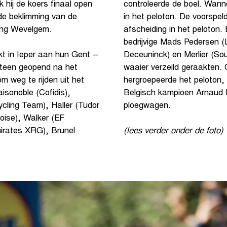
hij de koers finaal open
controleerde de boel. Wann
de beklimming van de
in het peloton. De voorspeld
hting Wevelgem.
afscheiding in het peloton.
bedrijvige Mads Pedersen (Li
Deceuninck) en Merlier (So
t in Ieper aan hun Gent –
waaier verzeild geraakten.
eteen geopend na het
hergroepeerde het peloton
om weg te rijden uit het
Belgisch kampioen Arnaud D
sonoble (Cofidis),
ploegwagen.
ycling Team), Haller (Tudor
loise), Walker (EF
irates XRG), Brunel
(lees verder onder de foto)