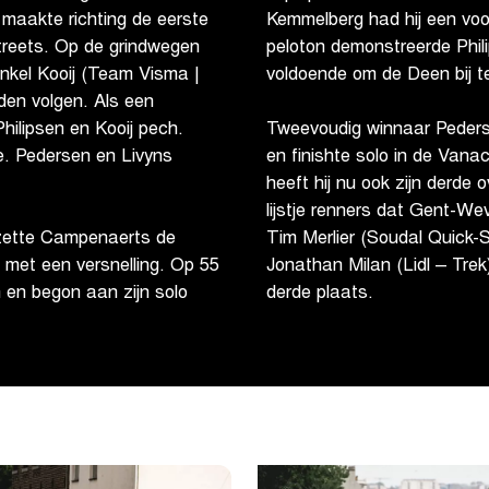
t maakte richting de eerste
Kemmelberg had hij een voo
reets. Op de grindwegen
peloton demonstreerde Phil
nkel Kooij (Team Visma |
voldoende om de Deen bij t
den volgen. Als een
hilipsen en Kooij pech.
Tweevoudig winnaar Pedersen
dde. Pedersen en Livyns
en finishte solo in de Vana
heeft hij nu ook zijn derde
lijstje renners dat Gent-We
zette Campenaerts de
Tim Merlier (Soudal Quick-St
met een versnelling. Op 55
Jonathan Milan (Lidl – Trek
 en begon aan zijn solo
derde plaats.