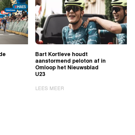
 de
Bart Kortleve houdt
aanstormend peloton af in
Omloop het Nieuwsblad
U23
|
LEES MEER
Bart
Kortleve
houdt
aanstormend
peloton
af