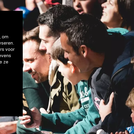
, om
yseren.
rs voor
evens
e ze