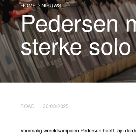
HOME
NIEUWS
Pedersen 
sterke solo
ROAD 30/03/2025
Voormalig wereldkampioen Pedersen heeft zijn derd