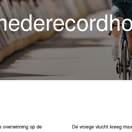
mederecordho
e overwinning op de
De vroege vlucht kreeg max