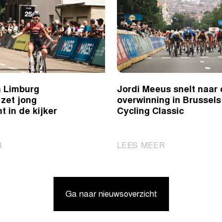
 Limburg
Jordi Meeus snelt naar
zet jong
overwinning in Brussels
t in de kijker
Cycling Classic
|
|
R
LEES MEER
Ronde
Jordi
van
Meeus
Limburg
snelt
Ga naar nieuwsoverzicht
Jeugddag
naar
zet
de
jong
overwinning