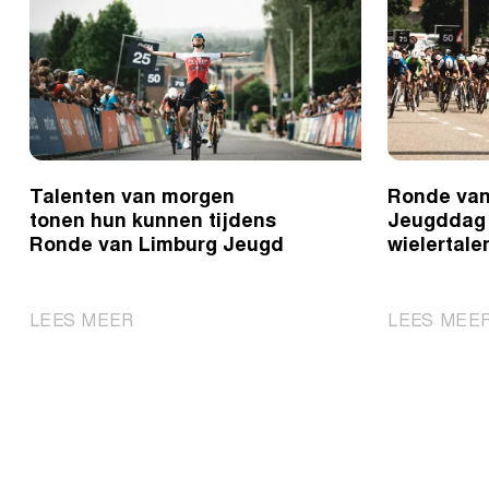
Talenten van morgen
Ronde van
tonen hun kunnen tijdens
Jeugddag 
Ronde van Limburg Jeugd
wielertalen
|
LEES MEER
LEES MEE
Talenten
van
morgen
tonen
hun
kunnen