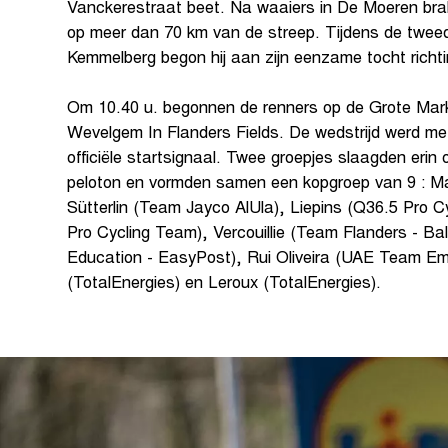
Vanckerestraat beet. Na waaiers in De Moeren brak 
op meer dan 70 km van de streep. Tijdens de twee
Kemmelberg begon hij aan zijn eenzame tocht ric
Om 10.40 u. begonnen de renners op de Grote Mark
Wevelgem In Flanders Fields. De wedstrijd werd m
officiële startsignaal. Twee groepjes slaagden erin 
peloton en vormden samen een kopgroep van 9 : Mai
Sütterlin (Team Jayco AlUla), Liepins (Q36.5 Pro C
Pro Cycling Team), Vercouillie (Team Flanders - Ba
Education - EasyPost), Rui Oliveira (UAE Team Em
(TotalEnergies) en Leroux (TotalEnergies).