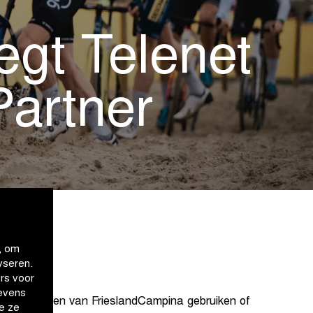
gt Telenet
Partner
, om
yseren.
rs voor
evens
ks producten van FrieslandCampina gebruiken of
e ze