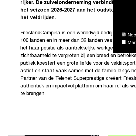
rijker. De zuivelonderneming verbindt zich mi
het seizoen 2026-2027 aan het oudste regelma
het veldrijden.
FrieslandCampina is een wereldwijd bedrijf dat pro
Nood
100 landen en in meer dan 32 landen vestigingen hee
Mark
het haar positie als aantrekkelijke werkgever verde
zichtbaarheid te vergroten bij een breed en betrokke
publiek koestert een grote liefde voor de veldritspor
actief en staat vaak samen met de familie langs h
Partner van de Telenet Superprestige creëert Frie
authentiek en impactvol platform om haar rol als 
te brengen.