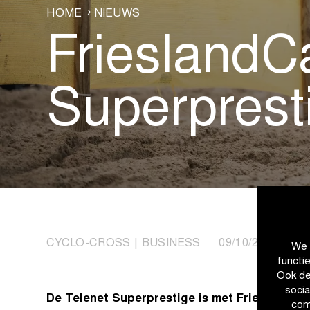
HOME
NIEUWS
FrieslandC
Superprest
CYCLO-CROSS | BUSINESS 09/10/2025
We 
functi
Ook de
soci
De Telenet Superprestige is met FrieslandCa
com