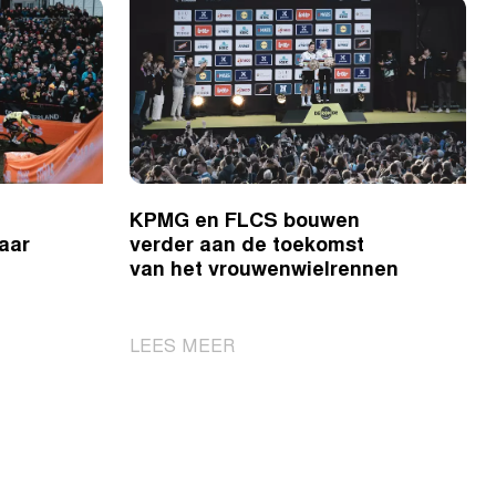
KPMG en FLCS bouwen
naar
verder aan de toekomst
van het vrouwenwielrennen
|
LEES MEER
KPMG
en
FLCS
bouwen
verder