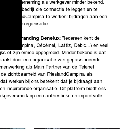
e zuivelonderneming als werkgever minder bekend.
ert het bedrijf die connectie te leggen en te
bij FrieslandCampina te werken: bijdragen aan een
n duurzame organisatie.
mployer Branding Benelux
: "Iedereen kent de
pina (Campina, Cécémel, Lattiz, Debic...) en veel
ks of zijn ermee opgegroeid. Minder bekend is dat
aakt door een organisatie van gepassioneerde
menwerking als Main Partner van de Telenet
 de zichtbaarheid van FrieslandCampina als
dat werken bij ons betekent dat je bijdraagt aan
n inspirerende organisatie. Dit platform biedt ons
rkgeversmerk op een authentieke en impactvolle