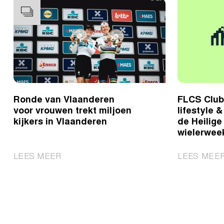
Ronde van Vlaanderen
FLCS Club
voor vrouwen trekt miljoen
lifestyle 
kijkers in Vlaanderen
de Heilig
wielerwee
|
LEES MEER
LEES MEE
Ronde
van
Vlaanderen
voor
vrouwen