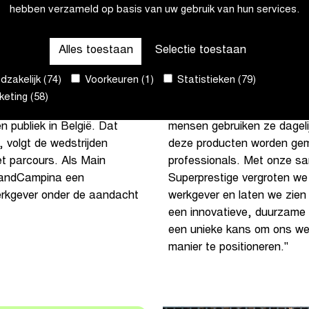
nstens tot het einde van
ermee zijn opgegroeid, is d
hebben verzameld op basis van uw gebruik van hun services.
tigheidscriterium binnen
Met deze samenwerking probe
tonen wat het betekent om 
Alles toestaan
Selectie toestaan
inspirerende, innovatieve e
ducten levert aan meer dan
zakelijk (74)
Voorkeuren (1)
Statistieken (79)
ft. Met dit partnership wil
Melanie Jansen, Lead E
eting (58)
r versterken door haar
producten van FrieslandCam
n publiek in België. Dat
mensen gebruiken ze dagelij
t, volgt de wedstrijden
deze producten worden gem
et parcours. Als Main
professionals. Met onze sa
slandCampina een
Superprestige vergroten we
werkgever onder de aandacht
werkgever en laten we zien 
een innovatieve, duurzame e
een unieke kans om ons we
manier te positioneren."