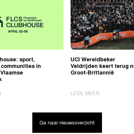
house: sport,
UCI Wereldbeker
& communities in
Veldrijden keert terug 
e Vlaamse
Groot-Brittannië
k
|
|
R
LEES MEER
FLCS
UCI
Clubhouse:
Wereldbeker
sport,
Veldrijden
Ga naar nieuwsoverzicht
lifestyle
keert
&
terug