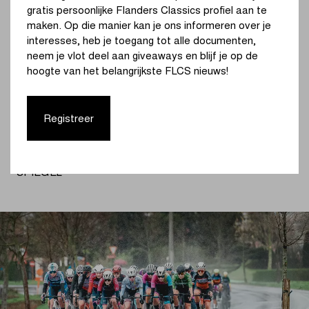
jeugdwedstrijden hun
gratis persoonlijke Flanders Classics profiel aan te
eigen toneel te geven,
maken. Op die manier kan je ons informeren over je
interesses, heb je toegang tot alle documenten,
krijgen de jonge
neem je vlot deel aan giveaways en blijf je op de
hoogte van het belangrijkste FLCS nieuws!
talenten de kans om te
schitteren, op en naast
Registreer
de fiets
FLANDERS CLASSICS CEO TOMAS VAN DEN
SPIEGEL