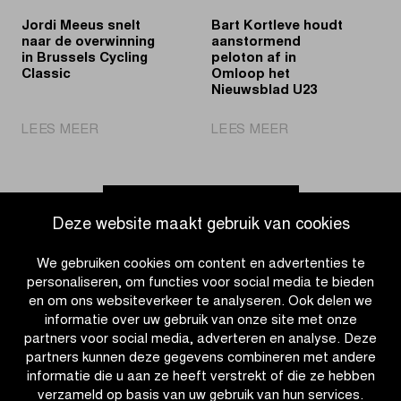
Jeugd
Jordi Meeus snelt
Bart Kortleve houdt
naar de overwinning
aanstormend
in Brussels Cycling
peloton af in
Classic
Omloop het
Nieuwsblad U23
|
|
LEES MEER
LEES MEER
Jordi
Bart
Meeus
Kortleve
snelt
houdt
naar
aanstormend
Ga naar nieuwsoverzicht
Deze website maakt gebruik van cookies
de
peloton
overwinning
af
We gebruiken cookies om content en advertenties te
in
in
personaliseren, om functies voor social media te bieden
Brussels
Omloop
en om ons websiteverkeer te analyseren. Ook delen we
Cycling
het
informatie over uw gebruik van onze site met onze
Classic
Nieuwsblad
partners voor social media, adverteren en analyse. Deze
U23
partners kunnen deze gegevens combineren met andere
informatie die u aan ze heeft verstrekt of die ze hebben
verzameld op basis van uw gebruik van hun services.