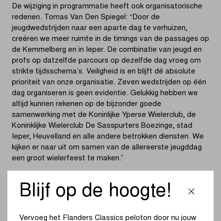
De wijziging in programmatie heeft ook organisatorische
redenen. Tomas Van Den Spiegel: “Door de
jeugdwedstrijden naar een aparte dag te verhuizen,
creëren we meer ruimte in de timings van de passages op
de Kemmelberg en in Ieper. De combinatie van jeugd en
profs op datzelfde parcours op dezelfde dag vroeg om
strikte tijdsschema’s. Veiligheid is en blijft dé absolute
prioriteit van onze organisatie. Zeven wedstrijden op één
dag organiseren is geen evidentie. Gelukkig hebben we
altijd kunnen rekenen op de bijzonder goede
samenwerking met de Koninlijke Yperse Wielerclub, de
Koninklijke Wielerclub De Sasspurters Boezinge, stad
Ieper, Heuvelland en alle andere betrokken diensten. We
kijken er naar uit om samen van de allereerste jeugddag
een groot wielerfeest te maken.”
(Lees verder onder de foto)
Blijf op de hoogte!
Door de
Vervoeg het Flanders Classics peloton door nu jouw