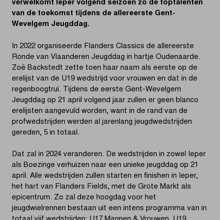
verwelkomt Ieper volgend seizoen zo de toptalenten
van de toekomst tijdens de allereerste Gent-
Wevelgem Jeugddag.
In 2022 organiseerde Flanders Classics de allereerste
Ronde van Vlaanderen Jeugddag in hartje Oudenaarde.
Zoë Backstedt zette toen haar naam als eerste op de
erelijst van de U19 wedstrijd voor vrouwen en dat in de
regenboogtrui. Tijdens de eerste Gent-Wevelgem
Jeugddag op 21 april volgend jaar zullen er geen blanco
erelijsten aangevuld worden, want in de rand van de
profwedstrijden werden al jarenlang jeugdwedstrijden
gereden, 5 in totaal.
Dat zal in 2024 veranderen. De wedstrijden in zowel Ieper
als Boezinge verhuizen naar een unieke jeugddag op 21
april. Alle wedstrijden zullen starten en finishen in Ieper,
het hart van Flanders Fields, met de Grote Markt als
epicentrum. Zo zal deze hoogdag voor het
jeugdwielrennen bestaan uit een intens programma van in
totaal vijf wedstrijden: U17 Mannen & Vrouwen, U19