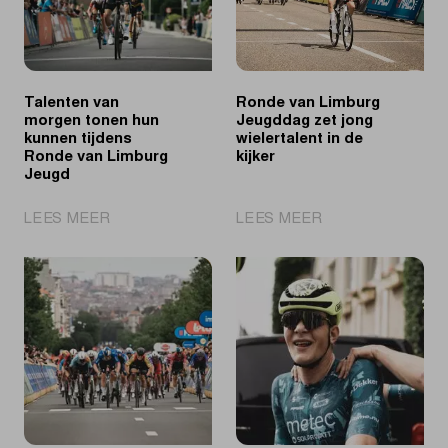
Talenten van
Ronde van Limburg
morgen tonen hun
Jeugddag zet jong
kunnen tijdens
wielertalent in de
Ronde van Limburg
kijker
Jeugd
|
|
LEES MEER
LEES MEER
Talenten
Ronde
van
van
morgen
Limburg
tonen
Jeugddag
hun
zet
kunnen
jong
tijdens
wielertalent
Ronde
in
van
de
Limburg
kijker