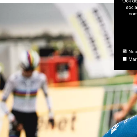
Ook de
soci
com
Nood
Mark