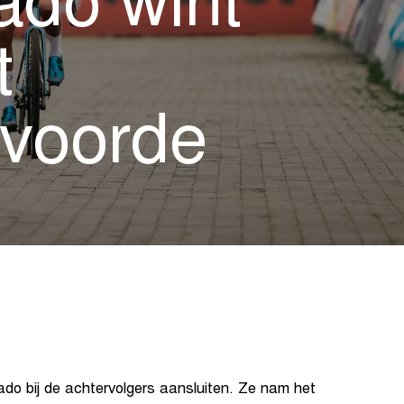
ado wint
t
rvoorde
do bij de achtervolgers aansluiten. Ze nam het