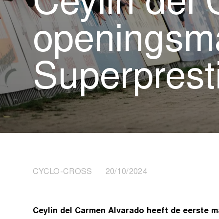
Ceylin del
openingsm
Superprest
CYCLO-CROSS 20/10/2024
Ceylin del Carmen Alvarado heeft de eerste 