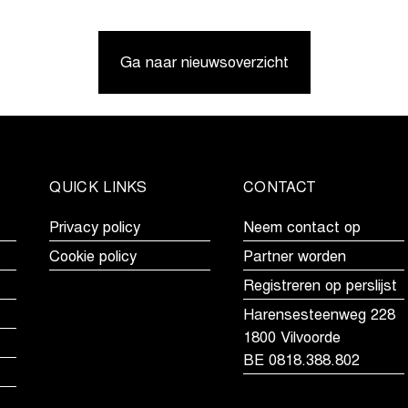
is
wint
voor
in
Ga naar nieuwsoverzicht
Vanthourenhout,
Middelkerke,
eindzege
maar
in
moet
Telenet
Telenet
Superprestige
Superprestige
voor
eindzege
QUICK LINKS
CONTACT
Vandeputte
aan
Van
Privacy policy
Neem contact op
Alphen
Cookie policy
Partner worden
laten
Registreren op perslijst
Harensesteenweg 228
1800 Vilvoorde
BE 0818.388.802