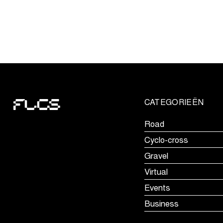
Wereldbeker
Veldrijden
keert
terug
naar
Groot-
Brittannië
CATEGORIEËN
Road
Cyclo-cross
Gravel
Virtual
Events
Business