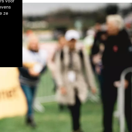
rs voor
evens
e ze