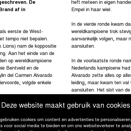
geschreven. De
heft meteen in eigen hand
Brand af in
Empel in haar wiel.
In de vierde ronde kwam d
als eerste de West-
wereldkampioene trok stevi
et tempo niet bepalen.
aanvankelijk volgen, maar 
 Lions) nam de koppositie
aansluiten.
ing. Aan het einde van de
den op wereldkampioene
In de voorlaatste ronde nam
ie Bentveld en de
Nederlands kampioene had a
ylin del Carmen Alvarado
Alvarado zette alles op al
dervoorde, volgde enkele
leiding, maar kwam ten va
aansluiten. Het slot van d
trok uiteindelijk toch aan 
Deze website maakt gebruik van cookies
a twee ronden, maar de
vierde keer in Ruddervoord
 rijden. Bij het ingaan van
sprint voor plaats twee.
gebruiken cookies om content en advertenties te personaliseren
es voor social media te bieden en om ons websiteverkeer te anal