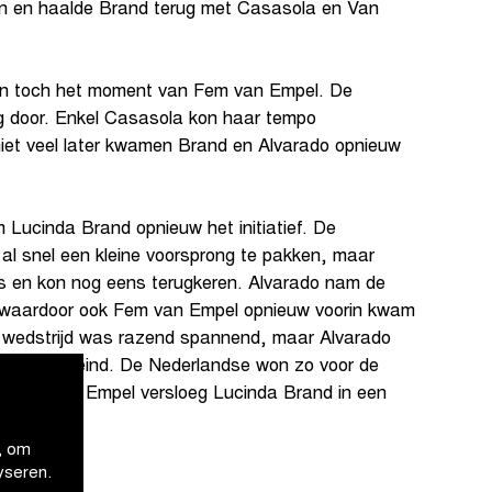
en en haalde Brand terug met Casasola en Van
an toch het moment van Fem van Empel. De
g door. Enkel Casasola kon haar tempo
niet veel later kwamen Brand en Alvarado opnieuw
 Lucinda Brand opnieuw het initiatief. De
l snel een kleine voorsprong te pakken, maar
les en kon nog eens terugkeren. Alvarado nam de
l waardoor ook Fem van Empel opnieuw voorin kwam
e wedstrijd was razend spannend, maar Alvarado
het langste eind. De Nederlandse won zo voor de
e. Fem van Empel versloeg Lucinda Brand in een
, om
yseren.