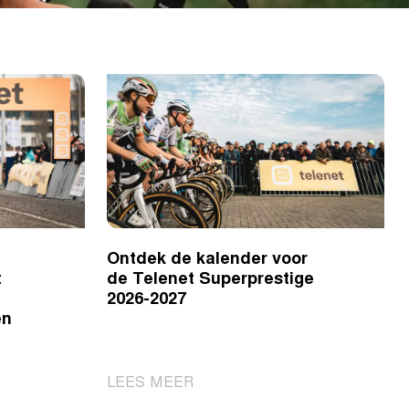
Ontdek de kalender voor
t
de Telenet Superprestige
2026-2027
en
|
LEES MEER
Ontdek