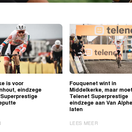
e is voor
Fouquenet wint in
nhout, eindzege
Middelkerke, maar moe
 Superprestige
Telenet Superprestige
eputte
eindzege aan Van Alph
laten
|
|
R
LEES MEER
Middelkerke
Fouquenet