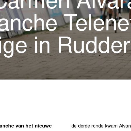
 Carmen Alvar
anche Telene
ige in Rudde
manche van het nieuwe
de derde ronde kwam Alvara