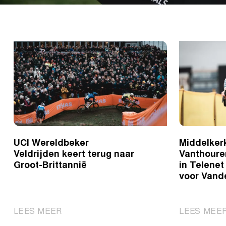
UCI Wereldbeker
Middelkerk
Veldrijden keert terug naar
Vanthoure
Groot-Brittannië
in Telenet
voor Vand
|
LEES MEER
LEES MEE
UCI