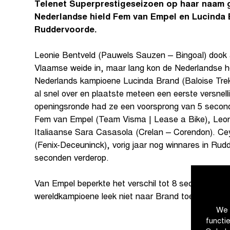
Telenet Superprestigeseizoen op haar naam 
Nederlandse hield Fem van Empel en Lucinda 
Ruddervoorde.
Leonie Bentveld (Pauwels Sauzen – Bingoal) dook 
Vlaamse weide in, maar lang kon de Nederlandse h
Nederlands kampioene Lucinda Brand (Baloise Trek
al snel over en plaatste meteen een eerste versnell
openingsronde had ze een voorsprong van 5 secon
Fem van Empel (Team Visma | Lease a Bike), Leon
Italiaanse Sara Casasola (Crelan – Corendon). Ce
(Fenix-Deceuninck), vorig jaar nog winnares in Rud
seconden verderop.
Van Empel beperkte het verschil tot 8 seconden n
wereldkampioene leek niet naar Brand toe te kunnen
We 
functi