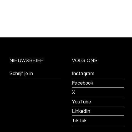
de
kalender
voor
de
Telenet
Superprestige
2026-
2027
NIEUWSBRIEF
VOLG ONS
Schrijf je in
Instagram
Facebook
X
YouTube
LinkedIn
TikTok