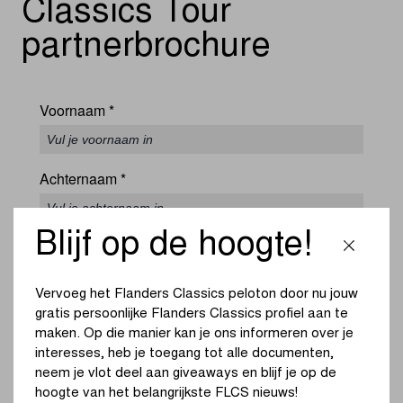
Classics Tour
partnerbrochure
Voornaam
*
Achternaam
*
Blijf op de hoogte!
Bedrijf
*
Vervoeg het Flanders Classics peloton door nu jouw
E-mail
*
gratis persoonlijke Flanders Classics profiel aan te
maken. Op die manier kan je ons informeren over je
interesses, heb je toegang tot alle documenten,
neem je vlot deel aan giveaways en blijf je op de
Telefoonnummer
*
hoogte van het belangrijkste FLCS nieuws!