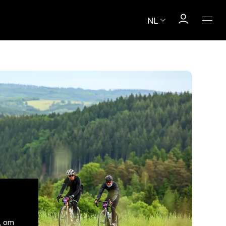
NL
, om