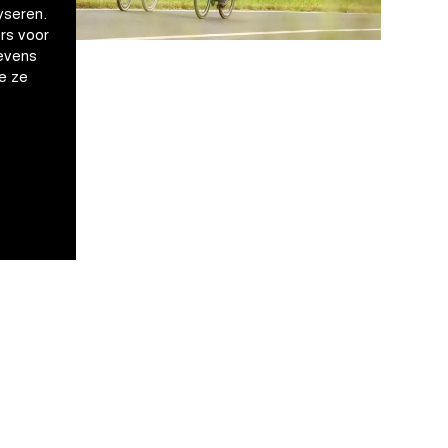
yseren.
rs voor
evens
e ze