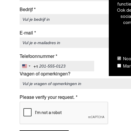
functi
Bedrijf
*
Ook de
soci
com
E-mail
*
Telefoonnummer
*
Nood
+1
Mark
United
Vragen of opmerkingen?
States
+1
Please verify your request.
*