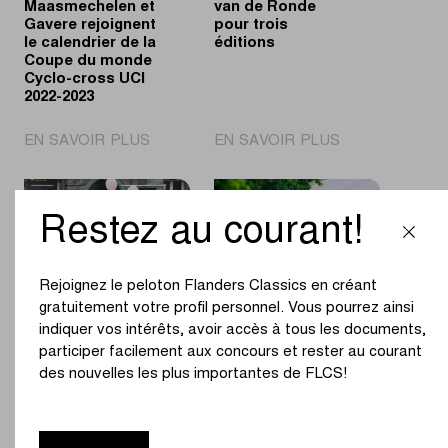
Maasmechelen et
van de Ronde
chronométrés
Gavere rejoignent
pour trois
le calendrier de la
éditions
Coupe du monde
Cyclo-cross UCI
2022-2023
|
|
EN SAVOIR PLUS
EN SAVOIR PLUS
Dublin,
Beernem
Maasmechelen
Dorp
et
van
Restez au courant!
Gavere
de
rejoignent
Ronde
le
pour
Rejoignez le peloton Flanders Classics en créant
calendrier
trois
gratuitement votre profil personnel. Vous pourrez ainsi
de
éditions
indiquer vos intérêts, avoir accès à tous les documents,
la
participer facilement aux concours et rester au courant
Coupe
des nouvelles les plus importantes de FLCS!
Aalter peut
Parcourez les
du
s'appeler Dorp
plus belles
monde
van de Ronde
régions de
Cyclo-
pour trois
Belgique à vélo