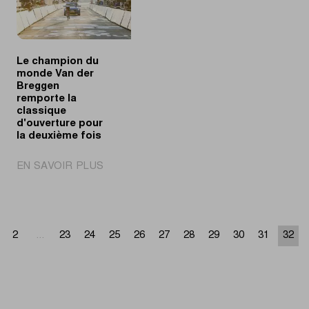
Tour
la
du
classique
Limbourg
d'ouverture
Le champion du
monde Van der
Breggen
remporte la
classique
d'ouverture pour
la deuxième fois
|
EN SAVOIR PLUS
Le
champion
du
monde
2
...
23
24
25
26
27
28
29
30
31
32
Van
der
Breggen
remporte
la