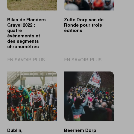
Bilan de Flanders
Zulte Dorp van de
Gravel 2022 :
Ronde pour trois
quatre
éditions
événements et
des segments
chronométrés
|
|
EN SAVOIR PLUS
EN SAVOIR PLUS
Bilan
Zulte
de
Dorp
Flanders
van
Gravel
de
2022
Ronde
:
pour
quatre
trois
événements
éditions
et
des
Dublin,
Beernem Dorp
segments