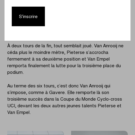
avance au fur et à mesure. À la fin du troisième tour (sur
un total de six), Pieterse affichait un retard de
S'inscrire
23 secondes. Van der Heijden et Van Empel se livrèrent
quant à elles une jolie bataille pour la troisième place, à
près d’une minute de la tête de la course.
À deux tours de la fin, tout semblait joué. Van Anrooij ne
céda plus le moindre mètre, Pieterse s’accrocha
fermement à sa deuxième position et Van Empel
remporta finalement la lutte pour la troisième place du
podium.
Au terme des six tours, c’est donc Van Anrooij qui
s’impose, comme à Gavere. Elle remporte là son
troisième succès dans la Coupe du Monde Cyclo-cross
UCI, devant les deux autres jeunes talents Pieterse et
Van Empel.