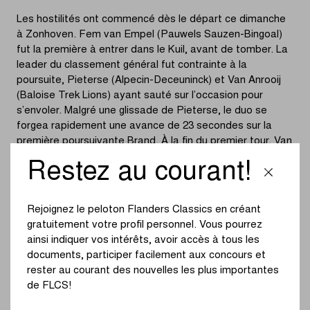
Les hostilités ont commencé dès le départ ce dimanche
à Zonhoven. Fem van Empel (Pauwels Sauzen-Bingoal)
fut la première à entrer dans le Kuil, avant de tomber. La
leader du classement général fut contrainte à la
poursuite, Pieterse (Alpecin-Deceuninck) et Van Anrooij
(Baloise Trek Lions) ayant sauté sur l’occasion pour
s’envoler. Malgré une glissade de Pieterse, le duo se
forgea rapidement une avance de 23 secondes sur la
première poursuivante Brand. À la fin du premier tour, Van
Empel affichait déjà un retard de 36 secondes.
Restez au courant!
Dans le deuxième tour, Pieterse haussa le rythme, sans
toutefois parvenir à se défaire de Van Anrooij. Au
Rejoignez le peloton Flanders Classics en créant
contraire, lors du deuxième passage dans le nouveau
gratuitement votre profil personnel. Vous pourrez
dévers, Pieterse tomba encore une fois dans le sable.
ainsi indiquer vos intérêts, avoir accès à tous les
Van Anrooij ne commit pour sa part aucune erreur et
documents, participer facilement aux concours et
repoussa Pieterse plusieurs mètres derrière elle.
rester au courant des nouvelles les plus importantes
de FLCS!
La course se tassa ensuite quelque peu. Van Anrooij
ayant trouvé son rythme de croisière, elle augmenta son