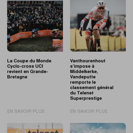
La Coupe du Monde
Vanthourenhout
Cyclo-cross UCI
s’impose à
revient en Grande-
Middelkerke,
Bretagne
Vandeputte
remporte le
classement général
du Telenet
Superprestige
|
|
EN SAVOIR PLUS
EN SAVOIR PLUS
La
Vanthourenh
Coupe
s’impose
du
à