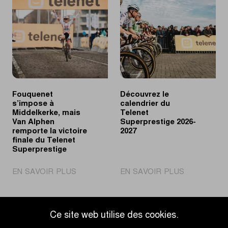
Monde
Middelkerke,
Cyclo-
Vandeputte
cross
remporte
UCI
le
revient
classement
en
général
Grande-
du
Bretagne
Telenet
Fouquenet
Découvrez le
Superpresti
s’impose à
calendrier du
Middelkerke, mais
Telenet
Van Alphen
Superprestige 2026-
remporte la victoire
2027
finale du Telenet
Superprestige
|
|
EN SAVOIR PLUS
EN SAVOIR PLUS
Fouquenet
Découvrez
s’impose
le
à
calendrier
Ce site web utilise des cookies.
Middelkerke,
du
Accéder à l'aperçu des actualités
mais
Telenet