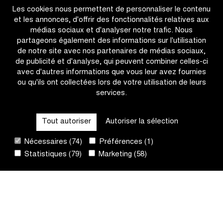
Les cookies nous permettent de personnaliser le contenu
Van
Superpresti
et les annonces, d'offrir des fonctionnalités relatives aux
Alphen
2026-
médias sociaux et d'analyser notre trafic. Nous
remporte
2027
partageons également des informations sur l'utilisation
la
de notre site avec nos partenaires de médias sociaux,
victoire
de publicité et d'analyse, qui peuvent combiner celles-ci
finale
avec d'autres informations que vous leur avez fournies
du
ou qu'ils ont collectées lors de votre utilisation de leurs
Telenet
services.
CATÉGORIES
Superprestige
Tout autoriser
Autoriser la sélection
QUICK LINKS
Nécessaires (74)
Préférences (1)
Statistiques (79)
Marketing (58)
CONTACT
NEWSLETTER