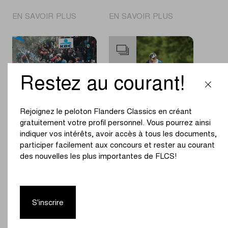
|
|
EN SAVOIR PLUS
EN SAVOIR PLUS
Charlesworth
Rogers
s’impose
s’impose
en
sur
solitaire
la
chez
Kattekoers
Restez au courant!
les
après
femmes
une
U17
attaque
Rejoignez le peloton Flanders Classics en créant
tardive
gratuitement votre profil personnel. Vous pourrez ainsi
indiquer vos intérêts, avoir accès à tous les documents,
Retour sur les
Evenepoel
participer facilement aux concours et rester au courant
classiques
remporte
printanières 2026
l’édition
des nouvelles les plus importantes de FLCS!
anniversaire de
l’Amstel Gold
Race
S'inscrire
|
|
EN SAVOIR PLUS
EN SAVOIR PLUS
Retour
Evenepoel
sur
remporte