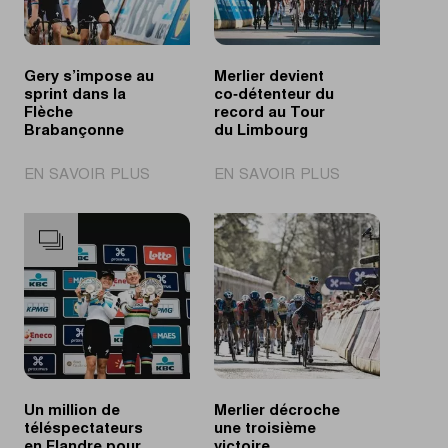
Race
Brabançonne
Gery s’impose au
Merlier devient
sprint dans la
co‑détenteur du
Flèche
record au Tour
Brabançonne
du Limbourg
|
|
EN SAVOIR PLUS
EN SAVOIR PLUS
Gery
Merlier
s’impose
devient
au
co‑détenteur
sprint
du
dans
record
la
au
Flèche
Tour
Brabançonne
du
Limbourg
Un million de
Merlier décroche
téléspectateurs
une troisième
en Flandre pour
victoire