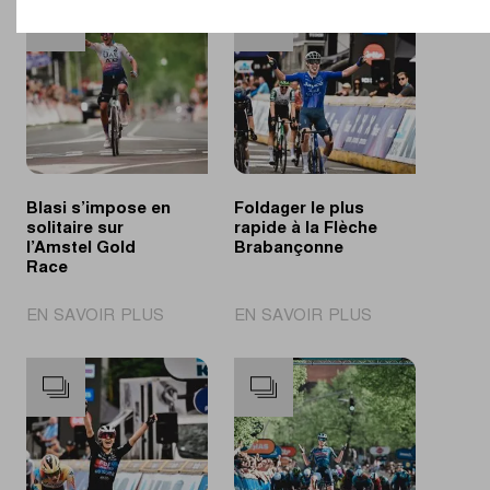
les
l’édition
classiques
anniversaire
printanières
de
2026
l’Amstel
Gold
Race
Blasi s’impose en
Foldager le plus
solitaire sur
rapide à la Flèche
l’Amstel Gold
Brabançonne
Race
|
|
EN SAVOIR PLUS
EN SAVOIR PLUS
Blasi
Foldager
s’impose
le
en
plus
solitaire
rapide
sur
à
l’Amstel
la
Gold
Flèche