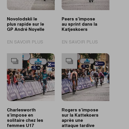
Novolodskii le
Peers s’impose
plus rapide sur le
au sprint dans la
GP André Noyelle
Katjeskoers
|
|
EN SAVOIR PLUS
EN SAVOIR PLUS
Novolodskii
Peers
le
s’impose
plus
au
rapide
sprint
sur
dans
le
la
GP
Katjeskoers
André
Noyelle
Charlesworth
Rogers s’impose
s’impose en
sur la Kattekoers
solitaire chez les
après une
femmes U17
attaque tardive