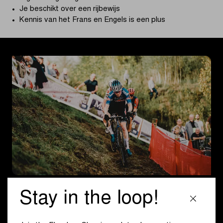
Je beschikt over een rijbewijs
Kennis van het Frans en Engels is een plus
Wat verwachten we van je?
Stay in the loop!
Je stelt de inplantingsplannen van de start- en