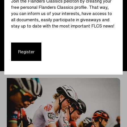
aankomstsites op
Join the Flanders Classics peloton by creating your
Je volgt de veiligheidsoverleggen mee op
free personal Flanders Classics profile. That way,
Je volgt verschillende administratieve zaken op
you can inform us of your interests, have access to
Je volgt de afspraken met de verschillende
all documents, easily participate in giveaways and
leveranciers en partners op
stay up to date with the most important FLCS news!
Je gaat mee naar locatiebezoeken
Je volgt het drukwerk van enkele evenementen op
Je helpt mee met de op- en afbouw van het
evenement en biedt assistentie zowel voor, tijdens en
Register
na het evenement