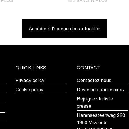
|
|
 PLUS
EN SAVOIR PLUS
Tour
Jordi
du
Meeus
Limbourg
remporte
Accéder à l'aperçu des actualités
Jeunes
la
met
Brussels
le
Cycling
jeune
Classic
talent
de
QUICK LINKS
CONTACT
cyclisme
dans
Privacy policy
Contactez-nous
les
Cookie policy
Devenons partenaires
lumières
Rejoignez la liste
presse
Harensesteenweg 228
1800 Vilvoorde