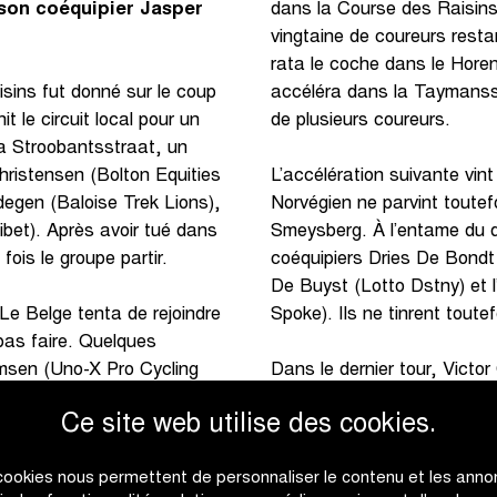
 son coéquipier Jasper
dans la Course des Raisins.
vingtaine de coureurs resta
rata le coche dans le Hore
accéléra dans la Taymansst
sins fut donné sur le coup
de plusieurs coureurs.
t le circuit local pour un
a Stroobantsstraat, un
Christensen (Bolton Equities
L’accélération suivante vin
egen (Baloise Trek Lions),
Norvégien ne parvint toutef
et). Après avoir tué dans
Smeysberg. À l’entame du der
fois le groupe partir.
coéquipiers Dries De Bondt
De Buyst (Lotto Dstny) et 
Spoke). Ils ne tinrent toutef
. Le Belge tenta de rejoindre
 pas faire. Quelques
amsen (Uno-X Pro Cycling
Dans le dernier tour, Vict
 récompensées, ce qui
dernière attaque. Le duo s
Ce site web utilise des cookies.
inrent toutefois pas à se
dans un sprint pour la victoi
ant jamais l’écart dépasser
Campenaerts remonta rapid
cookies nous permettent de personnaliser le contenu et les anno
troisième au sprint dans l