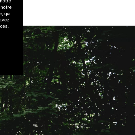
 notre
 notre
, qui
 avez
ices.