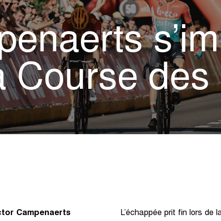
penaerts s’i
la Course des
ictor Campenaerts
L’échappée prit fin lors de