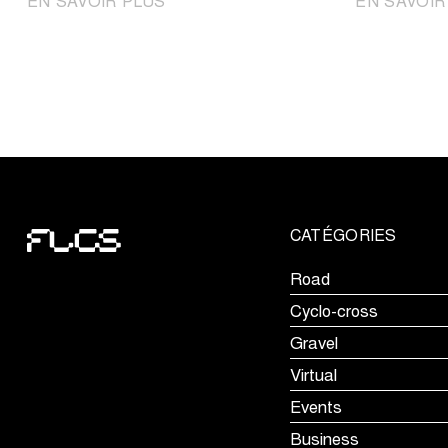
|
EN SAVOIR PLUS
EN SAVOIR
Les
talents
de
demain
à
l'honneur
lors
du
Tour
CATÉGORIES
du
Limbourg
Road
Jeunes
Cyclo-cross
Gravel
Virtual
Events
Business