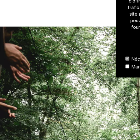
d'off
trafi
site
peuv
four
Néce
Mark