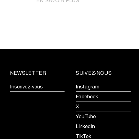
|
EN SAVOIR PLUS
Bart
Kortleve
résiste
au
peloton
lors
du
Circuit
le
NEWSLETTER
SUIVEZ-NOUS
Nieuwsblad
U23
Inscrivez-vous
Instagram
Facebook
X
YouTube
LinkedIn
TikTok