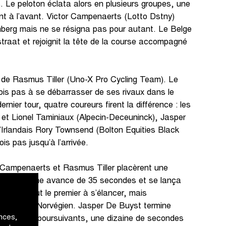
 Le peloton éclata alors en plusieurs groupes, une
nt à l’avant. Victor Campenaerts (Lotto Dstny)
nberg mais ne se résigna pas pour autant. Le Belge
raat et rejoignit la tête de la course accompagné
t de Rasmus Tiller (Uno-X Pro Cycling Team). Le
ois pas à se débarrasser de ses rivaux dans le
nier tour, quatre coureurs firent la différence : les
 et Lionel Taminiaux (Alpecin-Deceuninck), Jasper
l’Irlandais Rory Townsend (Bolton Equities Black
ois pas jusqu’à l’arrivée.
or Campenaerts et Rasmus Tiller placèrent une
e forgea une avance de 35 secondes et se lança
re. Tiller fut le premier à s’élancer, mais
ement le Norvégien. Jasper De Buyst termine
nces,
e groupe de poursuivants, une dizaine de secondes