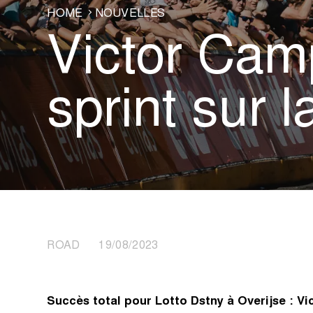
HOME
NOUVELLES
Victor Cam
sprint sur 
ROAD 19/08/2023
Succès total pour Lotto Dstny à Overijse : V