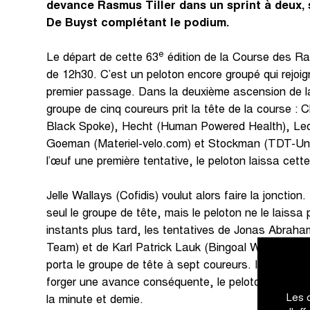
devance Rasmus Tiller dans un sprint à deux,
De Buyst complétant le podium.
e
Le départ de cette 63
édition de la Course des Rai
de 12h30. C’est un peloton encore groupé qui rejoigni
premier passage. Dans la deuxième ascension de l
groupe de cinq coureurs prit la tête de la course : 
Black Spoke), Hecht (Human Powered Health), Led
Goeman (Materiel-velo.com) et Stockman (TDT-Unib
l’œuf une première tentative, le peloton laissa cette 
Jelle Wallays (Cofidis) voulut alors faire la jonction
seul le groupe de tête, mais le peloton ne le laissa
instants plus tard, les tentatives de Jonas Abrah
Team) et de Karl Patrick Lauk (Bingoal WB) furent
porta le groupe de tête à sept coureurs. Ils ne parv
forger une avance conséquente, le peloton ne laiss
Les 
la minute et demie.