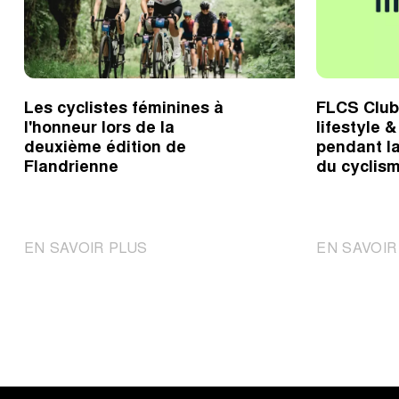
Les cyclistes féminines à
FLCS Club
l'honneur lors de la
lifestyle 
deuxième édition de
pendant l
Flandrienne
du cyclis
|
EN SAVOIR PLUS
EN SAVOIR
Les
cyclistes
féminines
à
l'honneur
lors