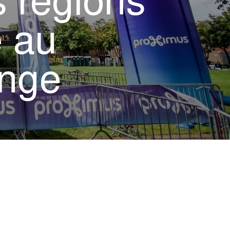
s régions
e au
enge