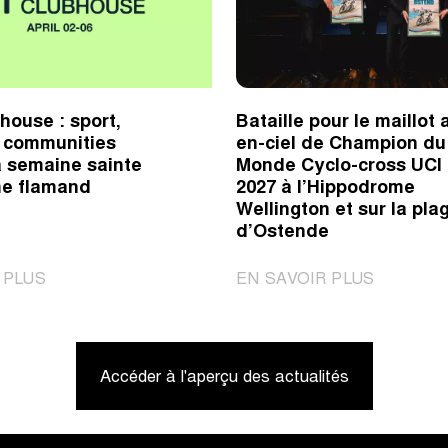
house : sport,
Bataille pour le maillot 
& communities
en-ciel de Champion du
a semaine sainte
Monde Cyclo-cross UCI
me flamand
2027 à l’Hippodrome
Wellington et sur la pla
d’Ostende
|
|
 PLUS
EN SAVOIR PLUS
FLCS
Bataille
Clubhouse
pour
:
le
Accéder à l'aperçu des actualités
sport,
maillot
lifestyle
arc-
&
en-