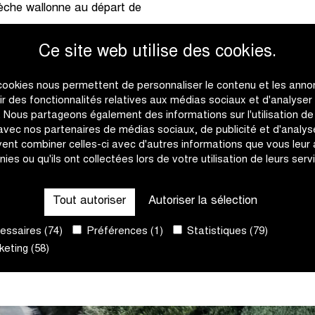
lèche wallonne au départ de
Ce site web utilise des cookies.
ndrier le dimanche 28 mai :
its du Limbourg un jour
cookies nous permettent de personnaliser le contenu et les anno
ur Tour du Limbourg. Une
rir des fonctionnalités relatives aux médias sociaux et d'analyser
togne lors de Tilff-
c. Nous partageons également des informations sur l'utilisation de
 avec nos partenaires de médias sociaux, de publicité et d'analyse
nnons rendez-vous dans la
ent combiner celles-ci avec d'autres informations que vous leur
em.
nies ou qu'ils ont collectées lors de votre utilisation de leurs serv
ût à Angleur avec les
Tout autoriser
Autoriser la sélection
s pouvez vous attendre à
es et déjà vous inscrire aux
ssaires (74)
Préférences (1)
Statistiques (79)
muscyclingchallenge.be
. Les
eting (58)
entôt.