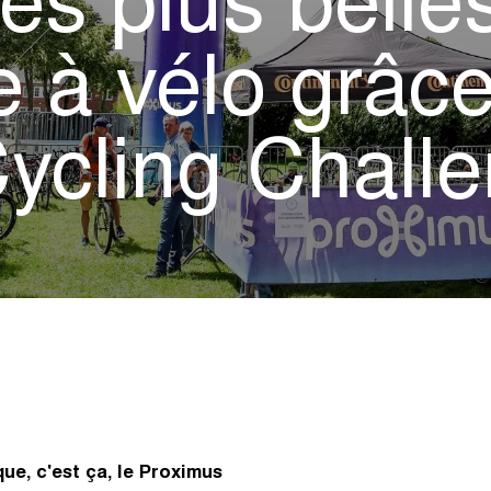
es plus belle
e à vélo grâc
ycling Chall
ue, c'est ça, le Proximus