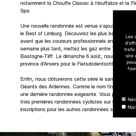
notamment la Chouffe Classic à Houffalize et la F
Spa.
Une nouvelle randonnée est venue s’ajouter au cale
le Best of Limburg. Découvrez les plus beaux endro
Les 
avant que les coureurs professionnels entament le
d'off
semaine plus tard, mettez les gaz entre Tilff et Bas
trafi
site
Bastogne-Tilff. Le dimanche 6 août, nous vous do
peuv
province d'Anvers pour le Fietsdodentocht de Born
four
Enfin, nous clôturerons cette série le samedi 26 ao
Géants des Ardennes. Comme le nom l'indique, vou
une dernière randonnée exigeante. Vous pouvez d'or
Néce
trois premières randonnées cyclistes sur
www.proxi
Mark
inscriptions pour les autres randonnées suivront bi