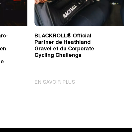
arc-
BLACKROLL® Official
Partner de Heathland
 en
Gravel et du Corporate
Cycling Challenge
ge
|
EN SAVOIR PLUS
BLACKROLL®
Official
Partner
de
Heathland
Gravel