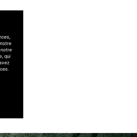
nces,
 notre
 notre
, qui
 avez
ices.