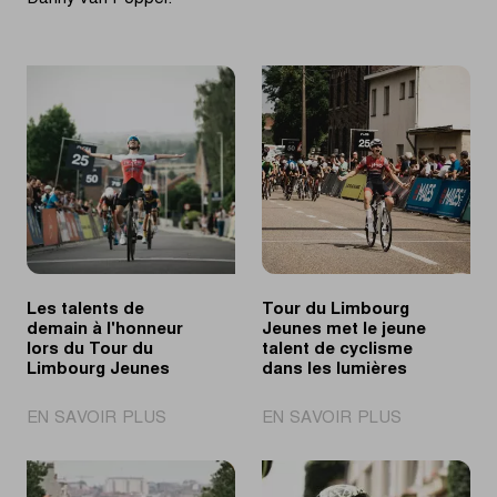
Les talents de
Tour du Limbourg
demain à l'honneur
Jeunes met le jeune
lors du Tour du
talent de cyclisme
Limbourg Jeunes
dans les lumières
|
|
EN SAVOIR PLUS
EN SAVOIR PLUS
Les
Tour
talents
du
de
Limbourg