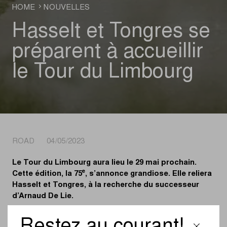
HOME
NOUVELLES
Hasselt et Tongres se
préparent à accueillir
le Tour du Limbourg
ROAD 04/05/2023
Le Tour du Limbourg aura lieu le 29 mai prochain.
e
Cette édition, la 75
, s’annonce grandiose. Elle reliera
Hasselt et Tongres, à la recherche du successeur
d’Arnaud De Lie.
Le 29 mai prochain, lundi de Pentecôte, nous irons à