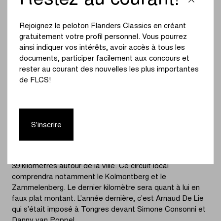
Restez au courant!
Hasselt pour une course rapide au final exigeant. Cette
année, les coureurs devront parcourir pas moins de
203,9 kilomètres, avec neuf ascensions et huit secteurs
Rejoignez le peloton Flanders Classics en créant
pavés. Le départ sera donné de Hasselt sur le coup de
gratuitement votre profil personnel. Vous pourrez
12h15.
ainsi indiquer vos intérêts, avoir accès à tous les
documents, participer facilement aux concours et
Après quelques kilomètres en direction de Saint-Trond, le
rester au courant des nouvelles les plus importantes
peloton fera face à la première ascension du jour : le
de FLCS!
Glinberg. Il passera ensuite deux fois par le Keiberg et les
pavés de la Maastrichterallee. Après environ
90 kilomètres de course, les coureurs passeront pour la
première fois sur la ligne d’arrivée située sur
S'inscrire
l’Eeuwfeestwal de Tongres.
Le peloton devra alors parcourir trois boucles locales de
39 kilomètres autour de la ville. Ce circuit local
comprendra notamment le Kolmontberg et le
Zammelenberg. Le dernier kilomètre sera quant à lui en
faux plat montant. L’année dernière, c’est Arnaud De Lie
qui s’était imposé à Tongres devant Simone Consonni et
Danny van Poppel.