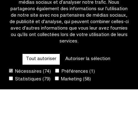
médias sociaux et d'analyser notre trafic. Nous
Circuit
partageons également des informations sur l'utilisation
le
de notre site avec nos partenaires de médias sociaux,
Nieuwsblad
de publicité et d'analyse, qui peuvent combiner celles-ci
U23
avec d'autres informations que vous leur avez fournies
ou qu'ils ont collectées lors de votre utilisation de leurs
services.
CATÉGORIES
Tout autoriser
Autoriser la sélection
QUICK LINKS
Nécessaires (74)
Préférences (1)
Statistiques (79)
Marketing (58)
CONTACT
NEWSLETTER
SUIVEZ-NOUS