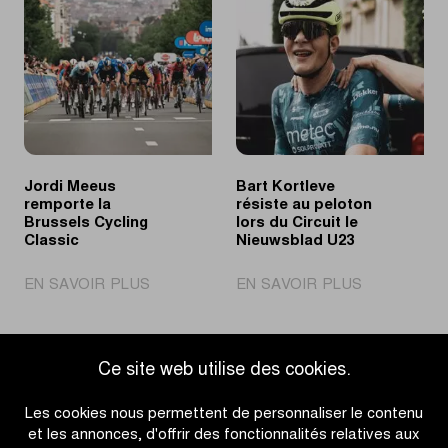
demain
Jeunes
à
met
l'honneur
le
lors
jeune
du
talent
Tour
de
du
cyclisme
Limbourg
dans
Jordi Meeus
Bart Kortleve
Jeunes
les
remporte la
résiste au peloton
lumières
Brussels Cycling
lors du Circuit le
Classic
Nieuwsblad U23
|
|
EN SAVOIR PLUS
EN SAVOIR PLUS
Jordi
Bart
Meeus
Kortleve
remporte
résiste
Ce site web utilise des cookies.
la
au
Accéder à l'aperçu des actualités
Brussels
peloton
Les cookies nous permettent de personnaliser le contenu
Cycling
lors
et les annonces, d'offrir des fonctionnalités relatives aux
Classic
du