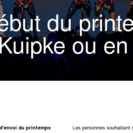
début du prin
 Kuipke ou en
 d'envoi du printemps
Les personnes souhaitant s