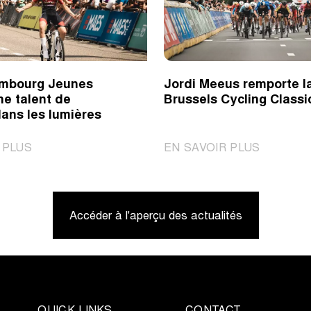
imbourg Jeunes
Jordi Meeus remporte l
ne talent de
Brussels Cycling Classi
ans les lumières
|
|
 PLUS
EN SAVOIR PLUS
Tour
Jordi
du
Meeus
Limbourg
remporte
Accéder à l'aperçu des actualités
Jeunes
la
met
Brussels
le
Cycling
jeune
Classic
talent
de
QUICK LINKS
CONTACT