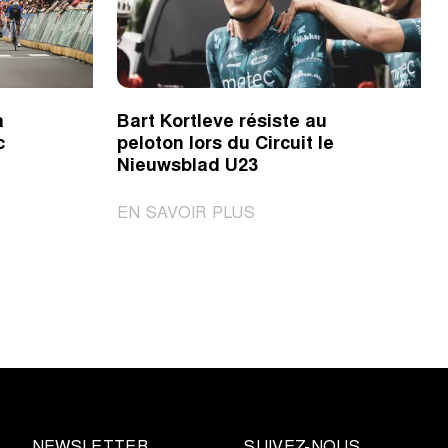
a
Bart Kortleve résiste au
c
peloton lors du Circuit le
Nieuwsblad U23
|
EN SAVOIR PLUS
Bart
Kortleve
résiste
au
peloton
lors
du
Circuit
le
NEWSLETTER
SUIVEZ-NOUS