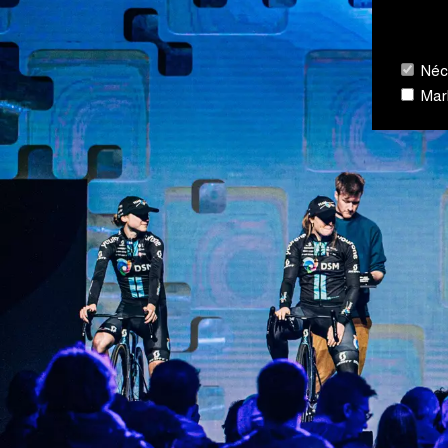
Néce
Mark