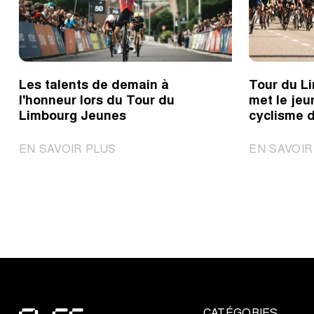
Les talents de demain à
Tour du L
l'honneur lors du Tour du
met le jeu
Limbourg Jeunes
cyclisme d
|
EN SAVOIR PLUS
EN SAVOIR
Les
talents
de
demain
à
l'honneur
lors
du
Tour
CATÉGORIES