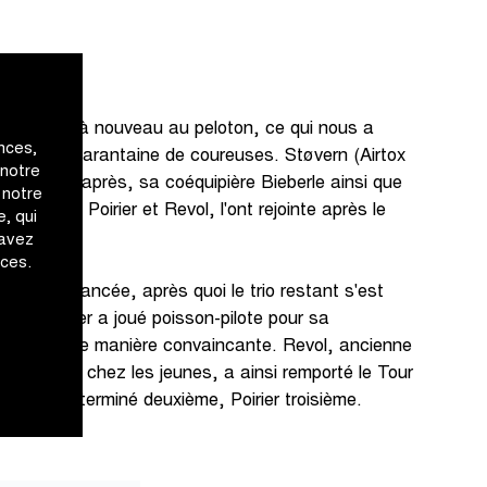
se joindre à nouveau au peloton, ce qui nous a
nces,
avec une quarantaine de coureuses. Støvern (Airtox
 notre
ue et, peu après, sa coéquipière Bieberle ainsi que
 notre
française, Poirier et Revol, l'ont rejointe après le
, qui
 avez
ices.
a été distancée, après quoi le trio restant s'est
narde. Poirier a joué poisson-pilote pour sa
 le sprint de manière convaincante. Revol, ancienne
lo-cross chez les jeunes, a ainsi remporté le Tour
ieberle a terminé deuxième, Poirier troisième.