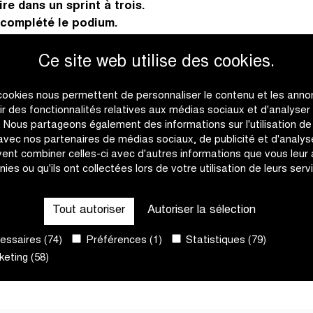
re dans un sprint à trois.
a complété le podium.
Ce site web utilise des cookies.
s Femmes U19 est parti à
Un groupe plus grand a pu 
cookies nous permettent de personnaliser le contenu et les anno
idi, les coureuses se sont
permis d'aborder la finale 
rir des fonctionnalités relatives aux médias sociaux et d'analyser
course de 74 km, avec
– Carl Ras) a lancé l'attaq
c. Nous partageons également des informations sur l'utilisation de
nts décisifs.
le duo de l'équipe nationale 
 avec nos partenaires de médias sociaux, de publicité et d'analyse
Varent.
ent combiner celles-ci avec d'autres informations que vous leur
nies ou qu'ils ont collectées lors de votre utilisation de leurs serv
 On a attendu jusqu’à la
ccélération. Sous l’impulse
Sur le Wolvenberg, Støvern 
t à un groupe d’une
dirigé vers l'arrivée à Aude
Tout autoriser
Autoriser la sélection
 une échappée en solo,
coéquipière, qui a remporté
championne du monde de cyc
ssaires (74)
Préférences (1)
Statistiques (79)
des Flandres U19 féminin. B
eting (58)