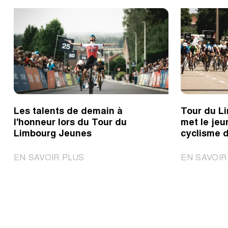
Les talents de demain à
Tour du L
l'honneur lors du Tour du
met le jeu
Limbourg Jeunes
cyclisme d
|
EN SAVOIR PLUS
EN SAVOIR
Les
talents
de
demain
à