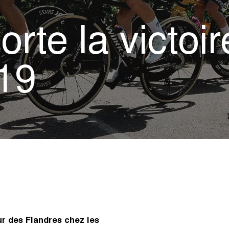
rte la victoir
19
r des Flandres chez les