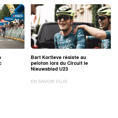
a
Bart Kortleve résiste au
c
peloton lors du Circuit le
Nieuwsblad U23
|
EN SAVOIR PLUS
Bart
Kortleve
résiste
au
peloton