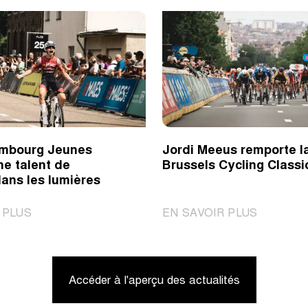
imbourg Jeunes
Jordi Meeus remporte l
ne talent de
Brussels Cycling Classi
ans les lumières
|
|
 PLUS
EN SAVOIR PLUS
Tour
Jordi
du
Meeus
Limbourg
remporte
Accéder à l'aperçu des actualités
Jeunes
la
met
Brussels