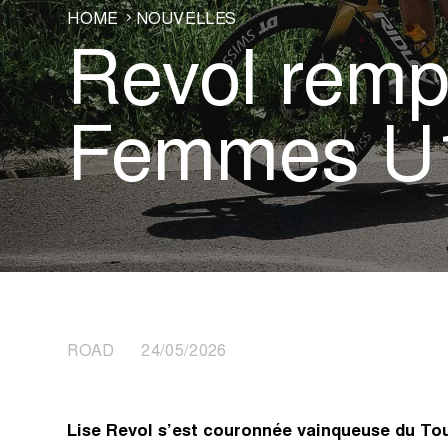
HOME
NOUVELLES
Revol rempo
Femmes U
ROAD 24/05/2026
Lise Revol s’est couronnée vainqueuse du Tou