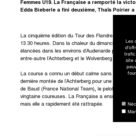
Femmes U19. La Française a remporté la victoi
Edda Bieberle a fini deuxième, Thaïs Poirier 
La cinquième édition du Tour des Flandres pour le
Les 
13.30 heures. Dans la chaleur du dimanche après-m
d'off
élancées dans les environs d’Audenarde pour une 
trafi
entre-autre l’Achterberg et le Wolvenberg comme poi
site
peuv
four
La course a connu un début calme sans échappée.
dernière montée de l’Achterberg pour une première a
de Baud (France National Team), le peloton a rédui
vingtaine coureuses. La Française a ensuite tenté
mais elle a rapidement été rattrapée.
Néce
Mark