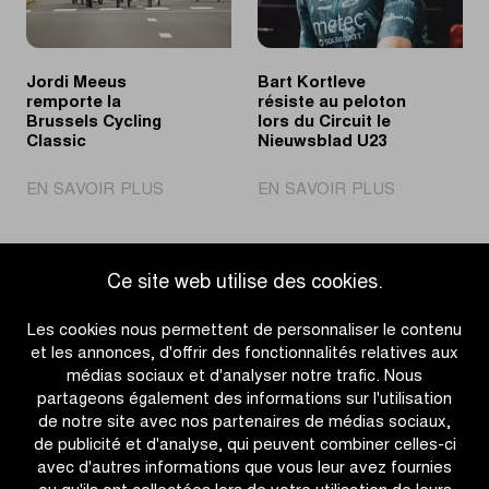
Tour
de
du
cyclisme
Limbourg
dans
Jordi Meeus
Bart Kortleve
Jeunes
les
remporte la
résiste au peloton
lumières
Brussels Cycling
lors du Circuit le
Classic
Nieuwsblad U23
|
|
EN SAVOIR PLUS
EN SAVOIR PLUS
Jordi
Bart
Meeus
Kortleve
remporte
résiste
Ce site web utilise des cookies.
la
au
Accéder à l'aperçu des actualités
Brussels
peloton
Les cookies nous permettent de personnaliser le contenu
Cycling
lors
et les annonces, d'offrir des fonctionnalités relatives aux
Classic
du
médias sociaux et d'analyser notre trafic. Nous
Circuit
partageons également des informations sur l'utilisation
le
de notre site avec nos partenaires de médias sociaux,
Nieuwsblad
de publicité et d'analyse, qui peuvent combiner celles-ci
U23
avec d'autres informations que vous leur avez fournies