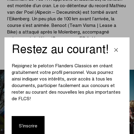
est montée d’un cran. Le co-détenteur du record Mathieu
van der Poel (Alpecin – Deceuninck) est tombé avant
l’Eikenberg. Un peu plus de 100 km avant l’arrivée, la
course s’est animée. Benoot (Team Visma | Lease a
Bike) a attaqué après le Molenberg, accompagné
notamment de Küng (Groupama – FDJ). Un groupe avec
Ganna (INEOS Grenadiers) est ensuite revenu sur eux.
Restez au courant!
(lisez la suite sous la photo)
Rejoignez le peloton Flanders Classics en créant
gratuitement votre profil personnel. Vous pourrez
ainsi indiquer vos intérêts, avoir accès à tous les
documents, participer facilement aux concours et
rester au courant des nouvelles les plus importantes
de FLCS!
S'inscrire