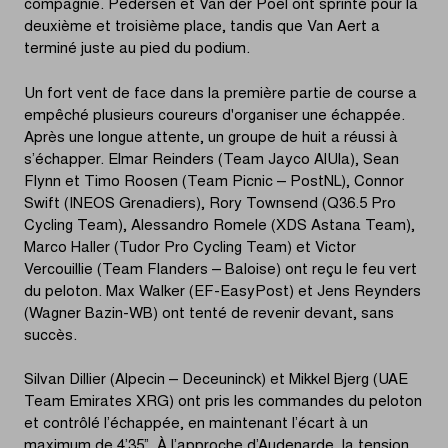
compagnie. Pedersen et Van der Poel ont sprinté pour la
deuxième et troisième place, tandis que Van Aert a
terminé juste au pied du podium.
Un fort vent de face dans la première partie de course a
empêché plusieurs coureurs d'organiser une échappée.
Après une longue attente, un groupe de huit a réussi à
s’échapper. Elmar Reinders (Team Jayco AlUla), Sean
Flynn et Timo Roosen (Team Picnic – PostNL), Connor
Swift (INEOS Grenadiers), Rory Townsend (Q36.5 Pro
Cycling Team), Alessandro Romele (XDS Astana Team),
Marco Haller (Tudor Pro Cycling Team) et Victor
Vercouillie (Team Flanders – Baloise) ont reçu le feu vert
du peloton. Max Walker (EF-EasyPost) et Jens Reynders
(Wagner Bazin-WB) ont tenté de revenir devant, sans
succès.
Silvan Dillier (Alpecin – Deceuninck) et Mikkel Bjerg (UAE
Team Emirates XRG) ont pris les commandes du peloton
et contrôlé l’échappée, en maintenant l’écart à un
maximum de 4’35”. À l’approche d’Audenarde, la tension