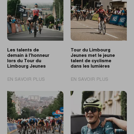
Les talents de
Tour du Limbourg
demain à l'honneur
Jeunes met le jeune
lors du Tour du
talent de cyclisme
Limbourg Jeunes
dans les lumières
|
|
EN SAVOIR PLUS
EN SAVOIR PLUS
Les
Tour
talents
du
de
Limbourg
demain
Jeunes
à
met
l'honneur
le
lors
jeune
du
talent