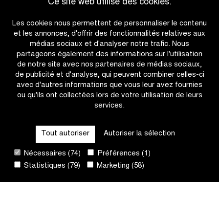
Ce site web utilise des cookies.
Middelkerke,
du
Accéder à l'aperçu des actualités
mais
Telenet
Les cookies nous permettent de personnaliser le contenu
Van
Superpresti
et les annonces, d'offrir des fonctionnalités relatives aux
Alphen
2026-
médias sociaux et d'analyser notre trafic. Nous
remporte
2027
partageons également des informations sur l'utilisation
la
de notre site avec nos partenaires de médias sociaux,
victoire
de publicité et d'analyse, qui peuvent combiner celles-ci
finale
avec d'autres informations que vous leur avez fournies
du
ou qu'ils ont collectées lors de votre utilisation de leurs
Telenet
services.
CATÉGORIES
Superprestige
Tout autoriser
Autoriser la sélection
QUICK LINKS
Nécessaires (74)
Préférences (1)
Statistiques (79)
Marketing (58)
CONTACT
NEWSLETTER