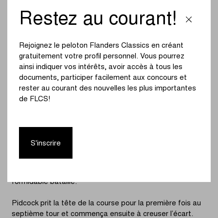
d’Iserbyt et Pidcock, premier poursuivant après la chute
Restez au courant!
d’Iserbyt. Un passage impressionnant dans le dévers
permit au Britannique de se rapprocher des leaders, le
trio de tête étant désormais composé de Ronhaar,
Rejoignez le peloton Flanders Classics en créant
Nieuwenhuis et Pidcock.
gratuitement votre profil personnel. Vous pourrez
ainsi indiquer vos intérêts, avoir accès à tous les
Ronhaar se débarrassa ensuite de son coéquipier
documents, participer facilement aux concours et
Nieuwenhuis alors que Pidcock était sur le point de
rester au courant des nouvelles les plus importantes
revenir. Ronhaar conserva son avance et Pidcock se
de FLCS!
retrouva deuxième. En direction du dévers, Pidcock mit la
pression, mais le Néerlandais tint bon.
Pidcock réduisit son retard à six secondes à l’entame du
S'inscrire
cinquième tour. Ronhaar maintint son avance, Pidcock se
montrant impressionnant en descente. Pendant ce
temps, Iserbyt était passé quatrième à l’issue d’une
formidable bataille.
Pidcock prit la tête de la course pour la première fois au
septième tour et commença ensuite à creuser l’écart.