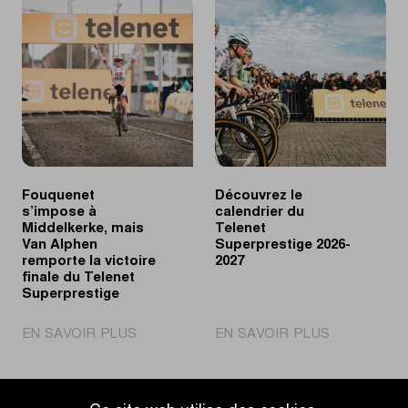
Coupe
s’impose
du
à
Monde
Middelkerke,
Cyclo-
Vandeputte
cross
remporte
UCI
le
revient
classement
en
général
Grande-
du
Bretagne
Telenet
Fouquenet
Découvrez le
Superpresti
s’impose à
calendrier du
Middelkerke, mais
Telenet
Van Alphen
Superprestige 2026-
remporte la victoire
2027
finale du Telenet
Superprestige
|
|
EN SAVOIR PLUS
EN SAVOIR PLUS
Fouquenet
Découvrez
s’impose
le
à
calendrier