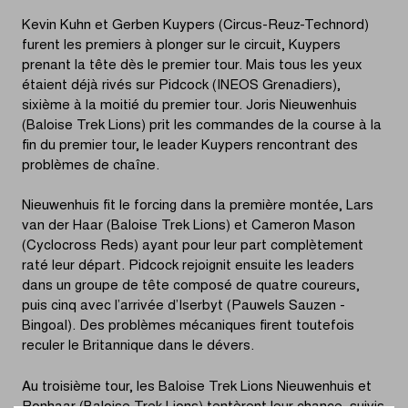
Kevin Kuhn et Gerben Kuypers (Circus-Reuz-Technord)
furent les premiers à plonger sur le circuit, Kuypers
prenant la tête dès le premier tour. Mais tous les yeux
étaient déjà rivés sur Pidcock (INEOS Grenadiers),
sixième à la moitié du premier tour. Joris Nieuwenhuis
(Baloise Trek Lions) prit les commandes de la course à la
fin du premier tour, le leader Kuypers rencontrant des
problèmes de chaîne.
Nieuwenhuis fit le forcing dans la première montée, Lars
van der Haar (Baloise Trek Lions) et Cameron Mason
(Cyclocross Reds) ayant pour leur part complètement
raté leur départ. Pidcock rejoignit ensuite les leaders
dans un groupe de tête composé de quatre coureurs,
puis cinq avec l’arrivée d’Iserbyt (Pauwels Sauzen -
Bingoal). Des problèmes mécaniques firent toutefois
reculer le Britannique dans le dévers.
Au troisième tour, les Baloise Trek Lions Nieuwenhuis et
Ronhaar (Baloise Trek Lions) tentèrent leur chance, suivis