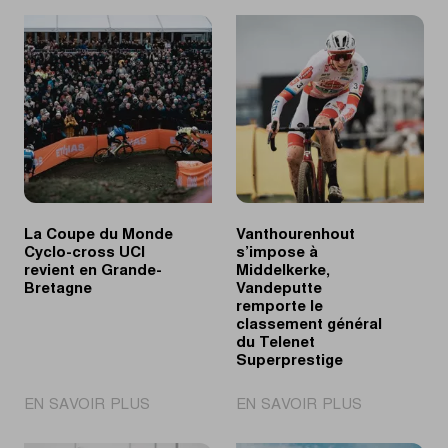
La Coupe du Monde
Vanthourenhout
Cyclo-cross UCI
s’impose à
revient en Grande-
Middelkerke,
Bretagne
Vandeputte
remporte le
classement général
du Telenet
Superprestige
|
|
EN SAVOIR PLUS
EN SAVOIR PLUS
La
Vanthourenh