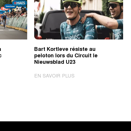
a
Bart Kortleve résiste au
c
peloton lors du Circuit le
Nieuwsblad U23
|
EN SAVOIR PLUS
Bart
Kortleve
résiste
au
peloton
lors
du