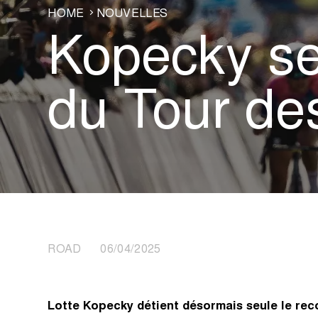
HOME
NOUVELLES
Kopecky se
du Tour de
ROAD 06/04/2025
Lotte Kopecky détient désormais seule le rec