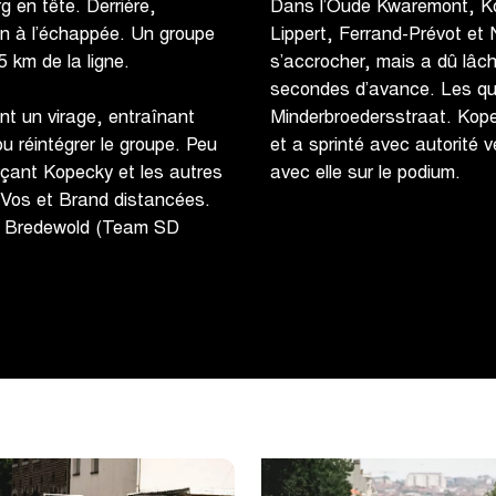
g en tête. Derrière,
Dans l’Oude Kwaremont, Ko
n à l’échappée. Un groupe
Lippert, Ferrand-Prévot et
5 km de la ligne.
s’accrocher, mais a dû lâc
secondes d’avance. Les qua
Minderbroedersstraat. Kop
nt un virage, entraînant
et a sprinté avec autorité v
u réintégrer le groupe. Peu
avec elle sur le podium.
rçant Kopecky et les autres
nt Vos et Brand distancées.
g, Bredewold (Team SD