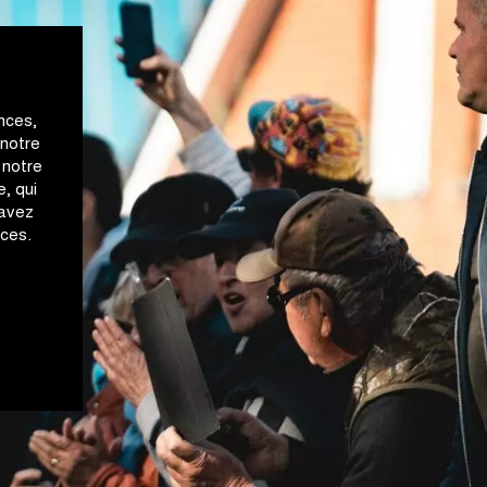
nces,
 notre
 notre
, qui
 avez
ices.