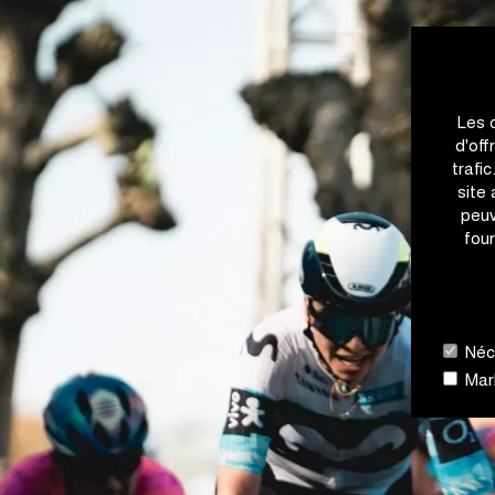
Les 
d'off
trafi
site
peuv
four
Néce
Mark