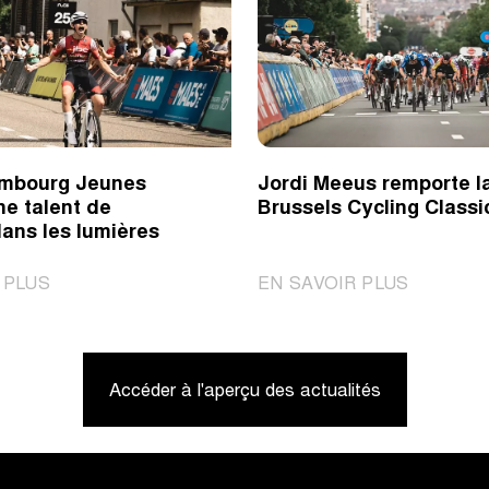
imbourg Jeunes
Jordi Meeus remporte l
ne talent de
Brussels Cycling Classi
ans les lumières
|
|
 PLUS
EN SAVOIR PLUS
Tour
Jordi
du
Meeus
Limbourg
remporte
Accéder à l'aperçu des actualités
Jeunes
la
met
Brussels
le
Cycling
jeune
Classic