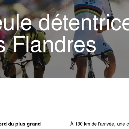
ule détentric
s Flandres
ord du plus grand
À 130 km de l’arrivée, une