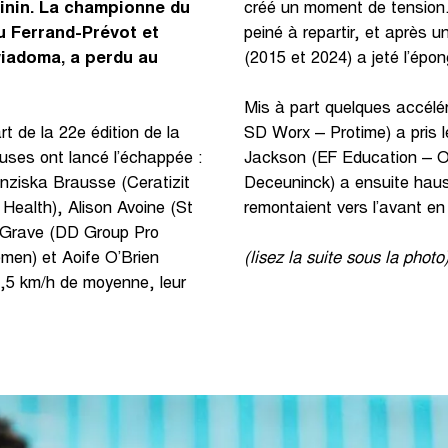
inin. La championne du
créé un moment de tension.
u Ferrand-Prévot et
peiné à repartir, et après u
wiadoma, a perdu au
(2015 et 2024) a jeté l’épon
Mis à part quelques accélér
rt de la 22e édition de la
SD Worx – Protime) a pris l
uses ont lancé l’échappée :
Jackson (EF Education – Oa
nziska Brausse (Ceratizit
Deceuninck) a ensuite hauss
ealth), Alison Avoine (St
remontaient vers l’avant e
 Grave (DD Group Pro
men) et Aoife O’Brien
(lisez la suite sous la photo
,5 km/h de moyenne, leur