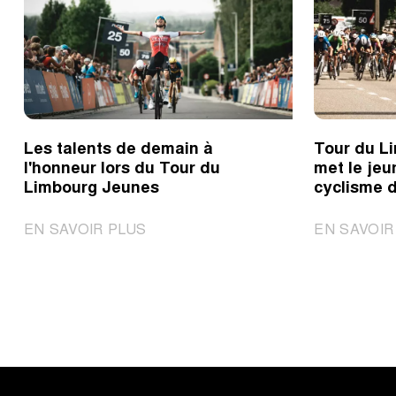
Les talents de demain à
Tour du L
l'honneur lors du Tour du
met le jeu
Limbourg Jeunes
cyclisme d
|
EN SAVOIR PLUS
EN SAVOIR
Les
talents
de
demain
à
l'honneur
lors