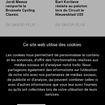
Jordi Meeus
Bart Kortleve
Jeunes
les
remporte la
résiste au peloton
lumières
Brussels Cycling
lors du Circuit le
Classic
Nieuwsblad U23
|
|
EN SAVOIR PLUS
EN SAVOIR PLUS
Jordi
Bart
Meeus
Kortleve
remporte
résiste
Ce site web utilise des cookies.
la
au
Accéder à l'aperçu des actualités
Brussels
peloton
Les cookies nous permettent de personnaliser le contenu
Cycling
lors
et les annonces, d'offrir des fonctionnalités relatives aux
Classic
du
médias sociaux et d'analyser notre trafic. Nous
Circuit
partageons également des informations sur l'utilisation
le
de notre site avec nos partenaires de médias sociaux,
Nieuwsblad
de publicité et d'analyse, qui peuvent combiner celles-ci
U23
avec d'autres informations que vous leur avez fournies
ou qu'ils ont collectées lors de votre utilisation de leurs
services.
CATÉGORIES