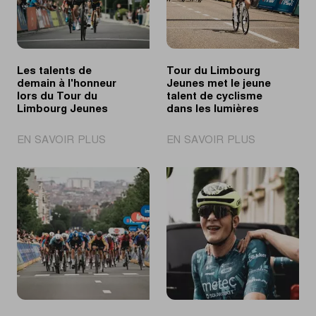
Les talents de
Tour du Limbourg
demain à l'honneur
Jeunes met le jeune
lors du Tour du
talent de cyclisme
Limbourg Jeunes
dans les lumières
|
|
EN SAVOIR PLUS
EN SAVOIR PLUS
Les
Tour
talents
du
de
Limbourg
demain
Jeunes
à
met
l'honneur
le
lors
jeune
du
talent
Tour
de
du
cyclisme
Limbourg
dans