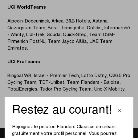
UCI WorldTeams
Alpecin-Deceuninck, Arkea-B&B Hotels, Astana
Qazaqstan Team, Bora - hansgrohe, Cofidis, Intermarché
- Wanty, Lidl-Trek, Soudal Quick-Step, Team DSM-
Firmenich PostNL, Team Jayco AlUla, UAE Team
Emirates.
UCI ProTeams
Bingoal WB, Israel - Premier Tech, Lotto Dstny, Q36.5 Pro
Cycling Team, TDT-Unibet, Team Flanders - Baloise,
TotalEnergies, Tudor Pro Cycling Team, Uno-X Mobility.
UCI Continental Teams
Restez au courant!
Beat Cycling Club, Tarteletto - Isorex.
Rejoignez le peloton Flanders Classics en créant
gratuitement votre profil personnel. Vous pourrez