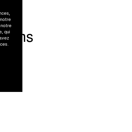
nces,
 notre
 notre
, qui
Teams
 avez
ices.