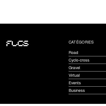
du
Monde
Cyclo-
cross
UCI
revient
en
CATÉGORIES
Grande-
Bretagne
Road
Cyclo-cross
Gravel
Virtual
Events
Business