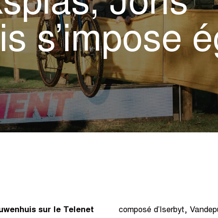
splas, Joris
s s’impose é
uwenhuis sur le Telenet
composé d’Iserbyt, Vandepu