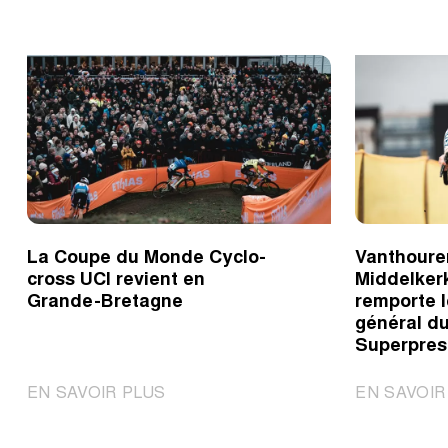
La Coupe du Monde Cyclo-
Vanthoure
cross UCI revient en
Middelker
Grande-Bretagne
remporte 
général d
Superpres
|
EN SAVOIR PLUS
EN SAVOIR
La
Coupe