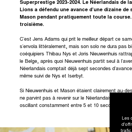
Superprestige 2023-2024. Le Néerlandais de l
Lions a défendu une avance d’une dizaine de
Mason pendant pratiquement toute la course. 
troisième.
C’est Jens Adams qui prit le meilleur départ ce sa
s’envola littéralement, mais son solo ne dura pas 
coéquipiers Thibau Nys et Joris Nieuwenhuis rattra
le Belge, après quoi Nieuwenhuis partit seul à l’ave
Néerlandais comptait déjà sept secondes d’avance
même suivi de Nys et Iserbyt.
Si Nieuwenhuis et Mason étaient clairement au-dess
ne parvint pas à revenir sur le Néerlandais, l’écar
oscillant constamment entre 5 et 10 secondes. À l’
Les 
d'off
trafi