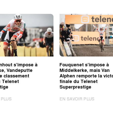
nhout s’impose à
Fouquenet s’impose à
ke, Vandeputte
Middelkerke, mais Van
le classement
Alphen remporte la vict
u Telenet
finale du Telenet
tige
Superprestige
|
|
 PLUS
EN SAVOIR PLUS
Vanthourenhout
Fouquene
s’impose
s’impose