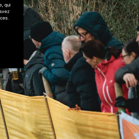
, qui
 avez
ices.