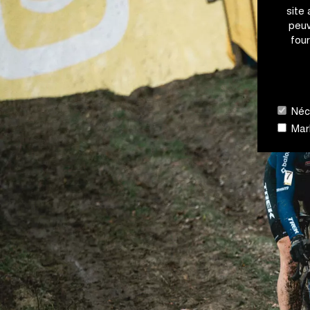
site
peuv
four
Néce
Mark