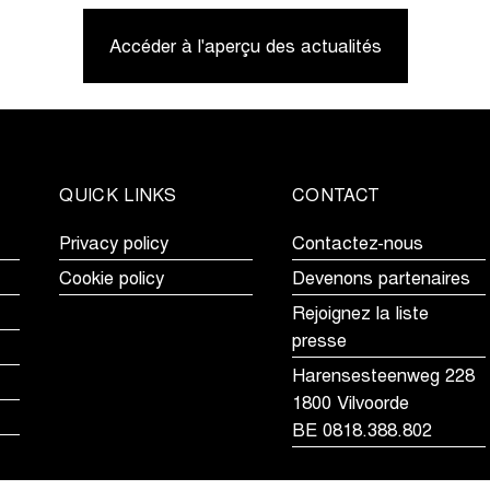
à
à
Accéder à l'aperçu des actualités
Middelkerke,
Middelker
Vandeputte
mais
remporte
Van
le
Alphen
classement
remporte
général
la
QUICK LINKS
CONTACT
du
victoire
Telenet
finale
Privacy policy
Contactez-nous
Superprestige
du
Cookie policy
Devenons partenaires
Telenet
Rejoignez la liste
Superpres
presse
Harensesteenweg 228
1800 Vilvoorde
BE 0818.388.802