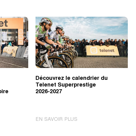
Découvrez le calendrier du
Telenet Superprestige
oire
2026-2027
|
EN SAVOIR PLUS
t
Découvrez
le