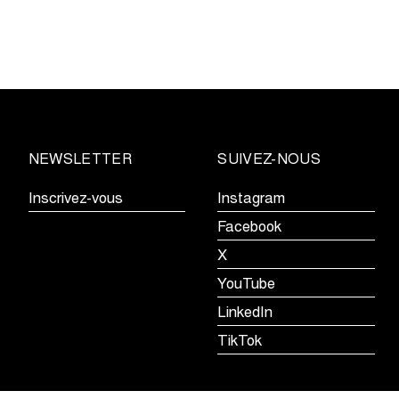
calendrier
ke,
du
Telenet
Superprestige
2026-
2027
NEWSLETTER
SUIVEZ-NOUS
Inscrivez-vous
Instagram
Facebook
X
tige
YouTube
LinkedIn
TikTok