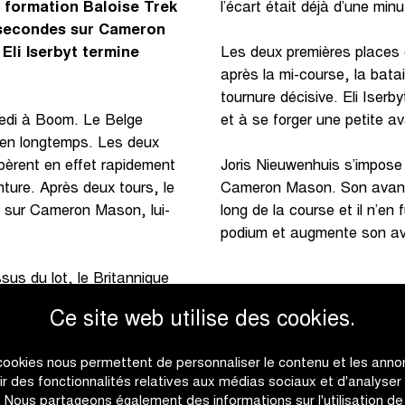
a formation Baloise Trek
l’écart était déjà d’une minu
 secondes sur Cameron
Eli Iserbyt termine
Les deux premières places 
après la mi-course, la batai
tournure décisive. Eli Iserb
medi à Boom. Le Belge
et à se forger une petite a
bien longtemps. Les deux
pèrent en effet rapidement
Joris Nieuwenhuis s’impose
nture. Après deux tours, le
Cameron Mason. Son avance
 sur Cameron Mason, lui-
long de la course et il n’en 
podium et augmente son av
us du lot, le Britannique
t entre les deux hommes
Ce site web utilise des cookies.
arrière, un groupe se forma
cookies nous permettent de personnaliser le contenu et les anno
rir des fonctionnalités relatives aux médias sociaux et d'analyser
c. Nous partageons également des informations sur l'utilisation de