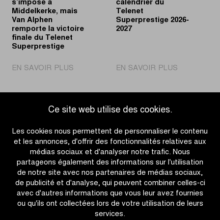
s’impose à
calendrier du
Middelkerke, mais
Telenet
Van Alphen
Superprestige 2026-
remporte la victoire
2027
finale du Telenet
Superprestige
|
|
EN SAVOIR PLUS
EN SAVOIR PLUS
Fouquenet
Découvrez
s’impose
le
à
calendrier
Ce site web utilise des cookies.
Middelkerke,
du
Accéder à l'aperçu des actualités
mais
Telenet
Les cookies nous permettent de personnaliser le contenu
Van
Superpresti
et les annonces, d'offrir des fonctionnalités relatives aux
Alphen
2026-
médias sociaux et d'analyser notre trafic. Nous
remporte
2027
partageons également des informations sur l'utilisation
la
de notre site avec nos partenaires de médias sociaux,
victoire
de publicité et d'analyse, qui peuvent combiner celles-ci
finale
avec d'autres informations que vous leur avez fournies
du
ou qu'ils ont collectées lors de votre utilisation de leurs
Telenet
services.
CATÉGORIES
Superprestige