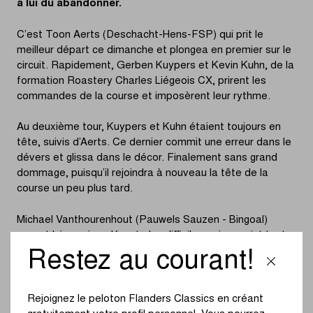
à lui dû abandonner.
C’est Toon Aerts (Deschacht-Hens-FSP) qui prit le
meilleur départ ce dimanche et plongea en premier sur le
circuit. Rapidement, Gerben Kuypers et Kevin Kuhn, de la
formation Roastery Charles Liégeois CX, prirent les
commandes de la course et imposèrent leur rythme.
Au deuxième tour, Kuypers et Kuhn étaient toujours en
tête, suivis d’Aerts. Ce dernier commit une erreur dans le
dévers et glissa dans le décor. Finalement sans grand
dommage, puisqu’il rejoindra à nouveau la tête de la
course un peu plus tard.
Michael Vanthourenhout (Pauwels Sauzen - Bingoal)
connut lui aussi un départ plus difficile, mais parvint tout
de même à se hisser en tête de la course à l’entame du
Restez au courant!
quatrième tour.
Au sixième tour, Emiel Verstrynge (Crelan-Corendon)
Rejoignez le peloton Flanders Classics en créant
gagna quelques mètres après une erreur d’Aerts et de