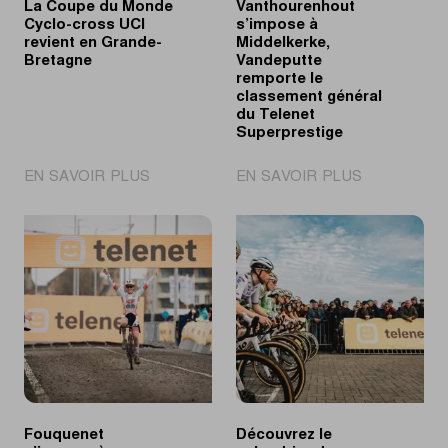
La Coupe du Monde
Vanthourenhout
Cyclo-cross UCI
s’impose à
revient en Grande-
Middelkerke,
Bretagne
Vandeputte
remporte le
classement général
du Telenet
Superprestige
|
|
EN SAVOIR PLUS
EN SAVOIR PLUS
La
Vanthourenh
Coupe
s’impose
du
à
Monde
Middelkerke,
Cyclo-
Vandeputte
cross
remporte
UCI
le
revient
classement
en
général
Grande-
du
Bretagne
Telenet
Fouquenet
Découvrez le
Superpresti